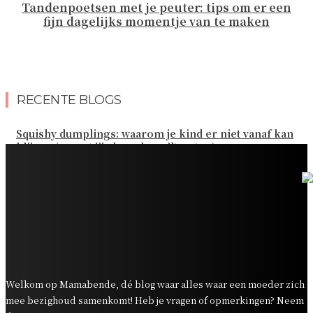
Tandenpoetsen met je peuter: tips om er een
fijn dagelijks momentje van te maken
RECENTE BLOGS
Squishy dumplings: waarom je kind er niet vanaf kan
blijven (en wat jij als ouder wilt weten)
Kies de beste sokken voor elk gezinsavontuur
Slim omgaan met kledinguitgaven voor het hele gezin
Tandenpoetsen met je peuter: tips om er een fijn
dagelijks momentje van te maken
Zo organiseer je een onvergetelijk kinderfeestje
Welkom op Mamabende, dé blog waar alles waar een moeder zich
mee bezighoud samenkomt! Heb je vragen of opmerkingen? Neem