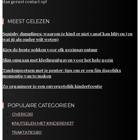
dan gerust contact op!
MEEST GELEZEN
Squishy dumplings: waarom je kind er niet vanaf kan blijven (en
wat jij als ouder wilt weten)
Kies de beste sokken voor elk gezinsavontuur
Slim omgaan met kledinguitgaven voor het hele gezin
Tandenpoetsen met je peuter: tips om er een fijn dagelijks
momentje van te maken
Zo organiseer je een onvergetelijk kinderfeestje
POPULAIRE CATEGORIEËN
OVERIG
161
KNUTSELEN MET KINDEREN
137
TRAKTATIES
80