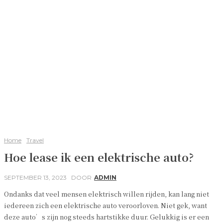
Home
Travel
Hoe lease ik een elektrische auto?
SEPTEMBER 13, 2023
DOOR
ADMIN
Ondanks dat veel mensen elektrisch willen rijden, kan lang niet
iedereen zich een elektrische auto veroorloven. Niet gek, want
deze auto’s zijn nog steeds hartstikke duur. Gelukkig is er een