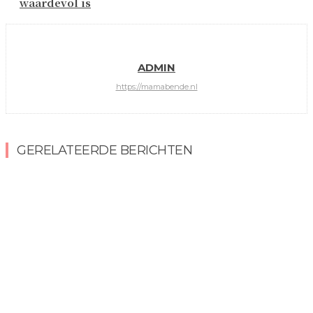
waardevol is
ADMIN
https://mamabende.nl
GERELATEERDE BERICHTEN