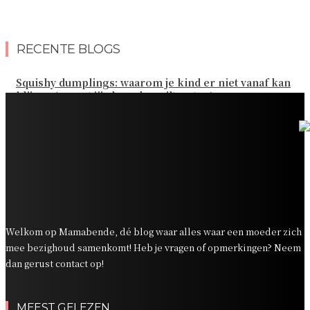
RECENTE BLOGS
Squishy dumplings: waarom je kind er niet vanaf kan
blijven (en wat jij als ouder wilt weten)
Kies de beste sokken voor elk gezinsavontuur
Slim omgaan met kledinguitgaven voor het hele gezin
Tandenpoetsen met je peuter: tips om er een fijn
dagelijks momentje van te maken
Zo organiseer je een onvergetelijk kinderfeestje
Welkom op Mamabende, dé blog waar alles waar een moeder zich
mee bezighoud samenkomt! Heb je vragen of opmerkingen? Neem
dan gerust contact op!
MEEST GELEZEN