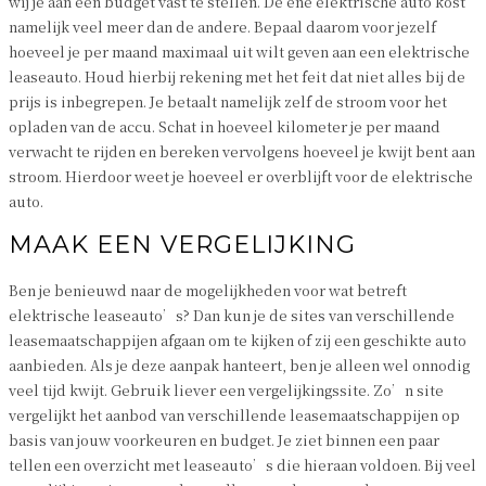
wij je aan een budget vast te stellen. De ene elektrische auto kost
namelijk veel meer dan de andere. Bepaal daarom voor jezelf
hoeveel je per maand maximaal uit wilt geven aan een elektrische
leaseauto. Houd hierbij rekening met het feit dat niet alles bij de
prijs is inbegrepen. Je betaalt namelijk zelf de stroom voor het
opladen van de accu. Schat in hoeveel kilometer je per maand
verwacht te rijden en bereken vervolgens hoeveel je kwijt bent aan
stroom. Hierdoor weet je hoeveel er overblijft voor de elektrische
auto.
MAAK EEN VERGELIJKING
Ben je benieuwd naar de mogelijkheden voor wat betreft
elektrische leaseauto’s? Dan kun je de sites van verschillende
leasemaatschappijen afgaan om te kijken of zij een geschikte auto
aanbieden. Als je deze aanpak hanteert, ben je alleen wel onnodig
veel tijd kwijt. Gebruik liever een vergelijkingssite. Zo’n site
vergelijkt het aanbod van verschillende leasemaatschappijen op
basis van jouw voorkeuren en budget. Je ziet binnen een paar
tellen een overzicht met leaseauto’s die hieraan voldoen. Bij veel