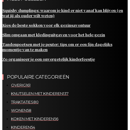
Squishy dumplings: waarom je kind er niet vanaf kan blijven (en
wat jij als ouder wilt weten)
Kies de beste sokken voor elk gezinsavontuur
Slim omgaan met kledinguitgaven voor het hele gezin
Tandenpoetsen met je peuter: tips om er een fijn dagelijks
momentje van te maken
Zo organiseer je een onvergetelijk kinderfeestje
POPULAIRE CATEGORIEËN
OVERIG
161
KNUTSELEN MET KINDEREN
137
TRAKTATIES
80
WONEN
58
KOKEN MET KINDEREN
56
KINDEREN
54