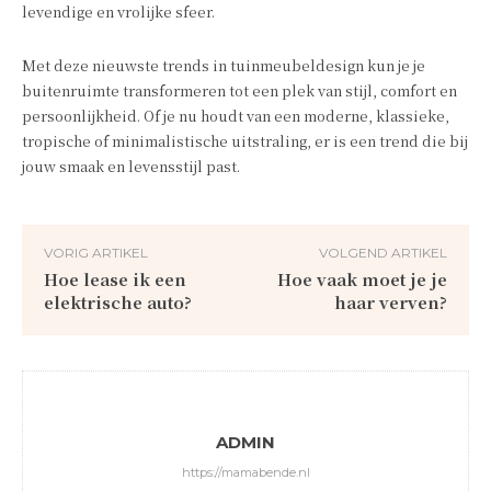
levendige en vrolijke sfeer.
Met deze nieuwste trends in tuinmeubeldesign kun je je
buitenruimte transformeren tot een plek van stijl, comfort en
persoonlijkheid. Of je nu houdt van een moderne, klassieke,
tropische of minimalistische uitstraling, er is een trend die bij
jouw smaak en levensstijl past.
VORIG ARTIKEL
VOLGEND ARTIKEL
Hoe lease ik een
Hoe vaak moet je je
elektrische auto?
haar verven?
ADMIN
https://mamabende.nl