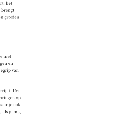
rt, het
g brengt
en groeien
r
e niet
ogen en
begrip van
rrijkt. Het
varingen op
waar je ook
, als je nog