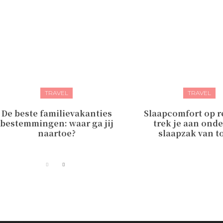
TRAVEL
TRAVEL
De beste familievakanties
Slaapcomfort op r
bestemmingen: waar ga jij
trek je aan ond
naartoe?
slaapzak van t