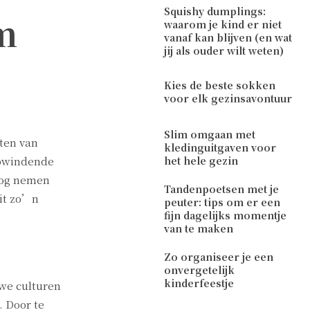
Squishy dumplings:
m
waarom je kind er niet
vanaf kan blijven (en wat
jij als ouder wilt weten)
Kies de beste sokken
voor elk gezinsavontuur
Slim omgaan met
aten van
kledinguitgaven voor
opwindende
het hele gezin
blog nemen
Tandenpoetsen met je
dit zo’n
peuter: tips om er een
fijn dagelijks momentje
van te maken
Zo organiseer je een
onvergetelijk
kinderfeestje
uwe culturen
. Door te