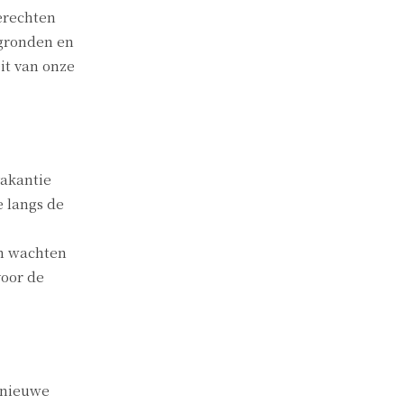
gerechten
rgronden en
it van onze
vakantie
e langs de
en wachten
voor de
 nieuwe