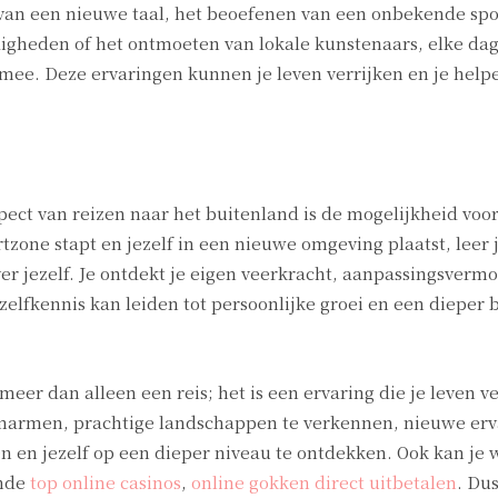
 van een nieuwe taal, het beoefenen van een onbekende spo
igheden of het ontmoeten van lokale kunstenaars, elke da
mee. Deze ervaringen kunnen je leven verrijken en je help
pect van reizen naar het buitenland is de mogelijkheid voo
tzone stapt en jezelf in een nieuwe omgeving plaatst, leer j
er jezelf. Je ontdekt je eigen veerkracht, aanpassingsverm
elfkennis kan leiden tot persoonlijke groei en een dieper 
eer dan alleen een reis; het is een ervaring die je leven ve
 omarmen, prachtige landschappen te verkennen, nieuwe er
n en jezelf op een dieper niveau te ontdekken. Ook kan je 
ende
top online casinos
,
online gokken direct uitbetalen
. Dus