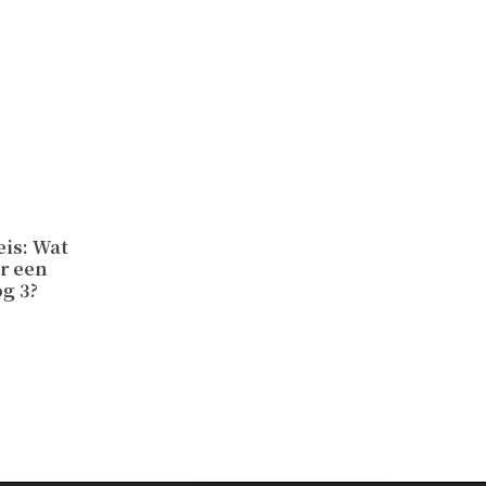
eis: Wat
er een
og 3?