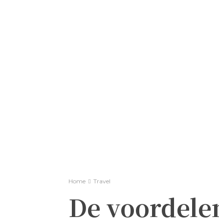
Home
Travel
De voordele