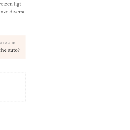
eizen ligt
onze diverse
D ARTIKEL
che auto?