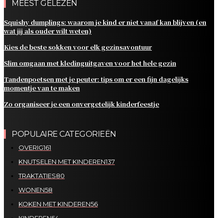
MEEST GELEZEN
Squishy dumplings: waarom je kind er niet vanaf kan blijven (en
wat jij als ouder wilt weten)
Kies de beste sokken voor elk gezinsavontuur
Slim omgaan met kledinguitgaven voor het hele gezin
Tandenpoetsen met je peuter: tips om er een fijn dagelijks
momentje van te maken
Zo organiseer je een onvergetelijk kinderfeestje
POPULAIRE CATEGORIEËN
OVERIG
161
KNUTSELEN MET KINDEREN
137
TRAKTATIES
80
WONEN
58
KOKEN MET KINDEREN
56