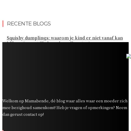
RECENTE BLOGS
Squishy dumplings: waarom je kind er niet vanaf kan
blijven (en wat jij als ouder wilt weten)
Kies de beste sokken voor elk gezinsavontuur
Slim omgaan met kledinguitgaven voor het hele gezin
Tandenpoetsen met je peuter: tips om er een fijn
dagelijks momentje van te maken
Zo organiseer je een onvergetelijk kinderfeestje
Welkom op Mamabende, dé blog waar alles waar een moeder zich
mee bezighoud samenkomt! Heb je vragen of opmerkingen? Neem
dan gerust contact op!