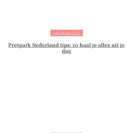
DAGJE UIT TIPS
Pretpark Nederland tips: zo haal je alles uit je
dag