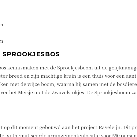
en
 m
T SPROOKJESBOS
bos kennismaken met de Sprookjesboom uit de gelijknamige 
r breed en zijn machtige kruin is een thuis voor een aan
ken met de wijze boom, waarna hij samen met de bosdieren
nover het Meisje met de Zwavelstokjes. De Sprookjesboom zal
dt op dit moment gebouwd aan het project Raveleijn. Dit p
te, gethematiseerde arrangementenlocatie voor 550 persone