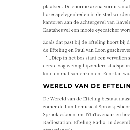
plaatsen. De enorme arena vormt vanaf 
horecagelegenheden in de stad worden 
kantoren aan de achtergevel van Ravele
Kaatsheuvel een mooie eyecatcher wor
Zoals dat past bij de Efteling hoort bi
de Efteling en Paul van Loon geschreven
‘…Diep in het bos staat een vervallen s
eerste oog weinig bijzondere stadspoor
kind en raaf samenkomen. Een stad wa
WERELD VAN DE EFTELI
De Wereld van de Efteling bestaat naast 
zomer de familiemusical Sprookjesboom o
Sprookjesboom en TiTaTovenaar en heef
Radiostation: Efteling Radio. In decem
attractiepark.