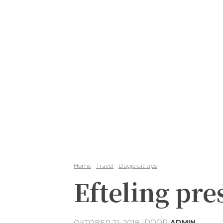
Home
Travel
Dagje uit tips
Efteling pre
DOOR
ADMIN
OKTOBER 21, 2018