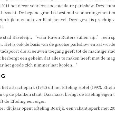
2011 het decor voor een spectaculaire parkshow. Deze kunn
bezocht. De begane grond is bestemd voor arrangementenlo
ijn kijkt men uit over Kaatsheuvel. Deze gevel is prachti
dt.
j de stad Raveleijn, ‘waar Raven Ruiters zullen zijn’, een
. Het is ook de basis van de grootse parkshow en zal worden
tadspoort die al eeuwen toegang geeft tot de machtige stad 
t herbergt een geheim dat alles te maken heeft met de mag
ar het goede zich nimmer laat kooien…’
NG
het attractiepark (1952) uit het Efteling Hotel (1992), Eftel
p de planken staat. Daarnaast brengt de Efteling eigen tele
t de Efteling een eigen
ber dit jaar opent Efteling Bosrijk, een vakantiepark met 