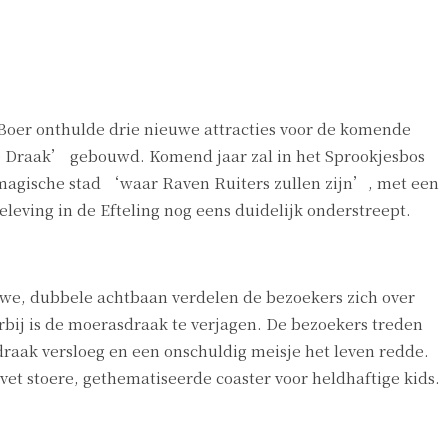
 Boer onthulde drie nieuwe attracties voor de komende
de Draak’ gebouwd. Komend jaar zal in het Sprookjesbos
n magische stad ‘waar Raven Ruiters zullen zijn’, met een
eving in de Efteling nog eens duidelijk onderstreept.
euwe, dubbele achtbaan verdelen de bezoekers zich over
erbij is de moerasdraak te verjagen. De bezoekers treden
draak versloeg en een onschuldig meisje het leven redde.
vet stoere, gethematiseerde coaster voor heldhaftige kids.