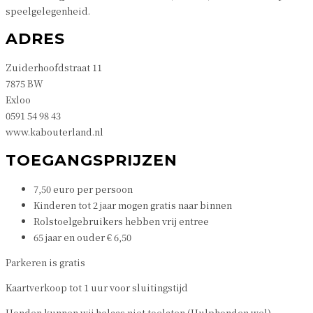
speelgelegenheid.
ADRES
Zuiderhoofdstraat 11
7875 BW
Exloo
0591 54 98 43
www.kabouterland.nl
TOEGANGSPRIJZEN
7,50 euro per persoon
Kinderen tot 2 jaar mogen gratis naar binnen
Rolstoelgebruikers hebben vrij entree
65 jaar en ouder € 6,50
Parkeren is gratis
Kaartverkoop tot 1 uur voor sluitingstijd
Honden kunnen wij helaas niet toelaten (Hulphonden wel)