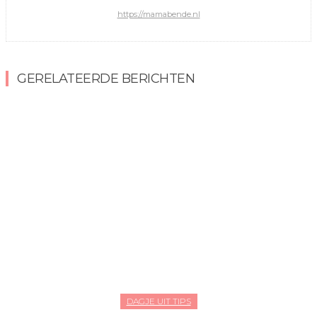
https://mamabende.nl
GERELATEERDE BERICHTEN
DAGJE UIT TIPS