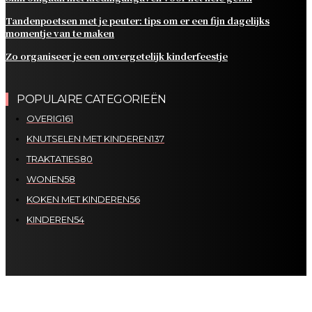
Tandenpoetsen met je peuter: tips om er een fijn dagelijks
momentje van te maken
Zo organiseer je een onvergetelijk kinderfeestje
POPULAIRE CATEGORIEËN
OVERIG
161
KNUTSELEN MET KINDEREN
137
TRAKTATIES
80
WONEN
58
KOKEN MET KINDEREN
56
KINDEREN
54