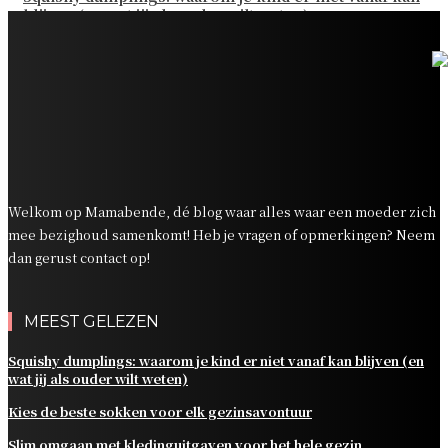
blijven (en wat jij als ouder wilt weten)
Kies de beste sokken voor elk gezinsavontuur
Slim omgaan met kledinguitgaven voor het hele gezin
Tandenpoetsen met je peuter: tips om er een fijn
dagelijks momentje van te maken
Zo organiseer je een onvergetelijk kinderfeestje
Welkom op Mamabende, dé blog waar alles waar een moeder zich
mee bezighoud samenkomt! Heb je vragen of opmerkingen? Neem
dan gerust contact op!
MEEST GELEZEN
Squishy dumplings: waarom je kind er niet vanaf kan blijven (en
wat jij als ouder wilt weten)
Kies de beste sokken voor elk gezinsavontuur
Slim omgaan met kledinguitgaven voor het hele gezin