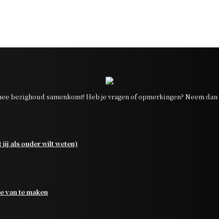
ee bezighoud samenkomt! Heb je vragen of opmerkingen? Neem dan g
jij als ouder wilt weten)
je van te maken