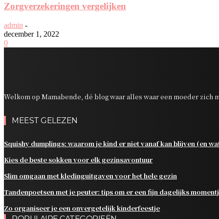
Zorgverzekeringen vergelijken
admin
-
december 1, 2022
0
Welkom op Mamabende, dé blog waar alles waar een moeder zich m
MEEST GELEZEN
Squishy dumplings: waarom je kind er niet vanaf kan blijven (en wat 
Kies de beste sokken voor elk gezinsavontuur
Slim omgaan met kledinguitgaven voor het hele gezin
Tandenpoetsen met je peuter: tips om er een fijn dagelijks moment
Zo organiseer je een onvergetelijk kinderfeestje
POPULAIRE CATEGORIEËN