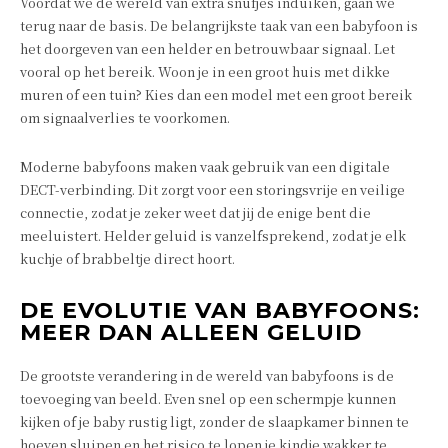
Voordat we de wereld van extra snufjes induiken, gaan we
terug naar de basis. De belangrijkste taak van een babyfoon is
het doorgeven van een helder en betrouwbaar signaal. Let
vooral op het bereik. Woon je in een groot huis met dikke
muren of een tuin? Kies dan een model met een groot bereik
om signaalverlies te voorkomen.
Moderne babyfoons maken vaak gebruik van een digitale
DECT-verbinding. Dit zorgt voor een storingsvrije en veilige
connectie, zodat je zeker weet dat jij de enige bent die
meeluistert. Helder geluid is vanzelfsprekend, zodat je elk
kuchje of brabbeltje direct hoort.
DE EVOLUTIE VAN BABYFOONS:
MEER DAN ALLEEN GELUID
De grootste verandering in de wereld van babyfoons is de
toevoeging van beeld. Even snel op een schermpje kunnen
kijken of je baby rustig ligt, zonder de slaapkamer binnen te
hoeven sluipen en het risico te lopen je kindje wakker te