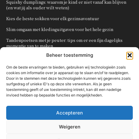
Squishy dumplings: waarom je kind er niet vanaf kan blijven
(en wat jij als ouder wilt weten)
Kies de beste sokken voor elk gezinsavontuur
Slim omgaan met kledinguitgaven voor het hele gezin
Tandenpoetsen met je peuter: tips om er een fijn dagelijks
momentje van te maken
Beheer toestemming
Zo organiseer je een onvergetelijk kinderfeestje
Om de beste ervaringen te bieden, gebruiken wij technologieën zoals
cookies om informatie over je apparaat op te slaan en/of te raadplegen.
POPULAIRE CATEGORIEËN
Door in te stemmen met deze technologieën kunnen wij gegevens zoals
surfgedrag of unieke ID's op deze site verwerken. Als je geen
OVERIG
161
toestemming geeft of uw toestemming intrekt, kan dit een nadelige
invloed hebben op bepaalde functies en mogelijkheden.
KNUTSELEN MET KINDEREN
137
TRAKTATIES
80
Accepteren
WONEN
58
KOKEN MET KINDEREN
56
Weigeren
KINDEREN
54