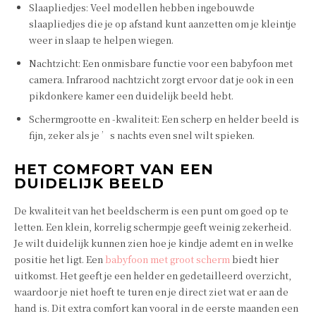
Slaapliedjes: Veel modellen hebben ingebouwde
slaapliedjes die je op afstand kunt aanzetten om je kleintje
weer in slaap te helpen wiegen.
Nachtzicht: Een onmisbare functie voor een babyfoon met
camera. Infrarood nachtzicht zorgt ervoor dat je ook in een
pikdonkere kamer een duidelijk beeld hebt.
Schermgrootte en -kwaliteit: Een scherp en helder beeld is
fijn, zeker als je ’s nachts even snel wilt spieken.
HET COMFORT VAN EEN
DUIDELIJK BEELD
De kwaliteit van het beeldscherm is een punt om goed op te
letten. Een klein, korrelig schermpje geeft weinig zekerheid.
Je wilt duidelijk kunnen zien hoe je kindje ademt en in welke
positie het ligt. Een
babyfoon met groot scherm
biedt hier
uitkomst. Het geeft je een helder en gedetailleerd overzicht,
waardoor je niet hoeft te turen en je direct ziet wat er aan de
hand is. Dit extra comfort kan vooral in de eerste maanden een