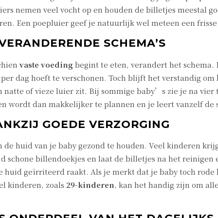
s nemen veel vocht op en houden de billetjes meestal goed
en. Een poepluier geef je natuurlijk wel meteen een frisse l
 VERANDERENDE SCHEMA’S
chien
vaste voeding
begint te eten, verandert het schema. D
per dag hoeft te verschonen. Toch blijft het verstandig om b
 natte of vieze luier zit. Bij sommige baby’s zie je na vie
en wordt dan makkelijker te plannen en je leert vanzelf de
ANKZIJ GOEDE VERZORGING
m de huid van je baby gezond te houden. Veel kinderen kri
jd schone billendoekjes en laat de billetjes na het reinigen
 huid geïrriteerd raakt. Als je merkt dat je baby toch rode b
el kinderen, zoals
29-kinderen
, kan het handig zijn om all