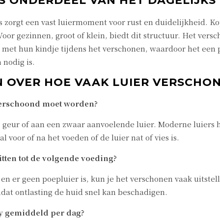
S ONDERDEEL VAN HET DAGELIJKS
zorgt een vast luiermoment voor rust en duidelijkheid. Kop
Voor gezinnen, groot of klein, biedt dit structuur. Het ver
met hun kindje tijdens het verschonen, waardoor het een p
 nodig is.
 OVER HOE VAAK LUIER VERSCHONE
verschoond moet worden?
 geur of aan een zwaar aanvoelende luier. Moderne luiers h
l voor of na het voeden of de luier nat of vies is.
zitten tot de volgende voeding?
ft en er geen poepluier is, kun je het verschonen vaak uits
dat ontlasting de huid snel kan beschadigen.
by gemiddeld per dag?