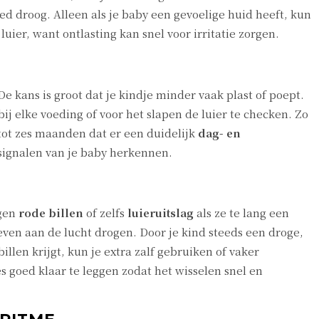
 droog. Alleen als je baby een gevoelige huid heeft, kun
uier, want ontlasting kan snel voor irritatie zorgen.
e kans is groot dat je kindje minder vaak plast of poept.
ij elke voeding of voor het slapen de luier te checken. Zo
r tot zes maanden dat er een duidelijk
dag- en
 signalen van je baby herkennen.
jgen
rode billen
of zelfs
luieruitslag
als ze te lang een
 even aan de lucht drogen. Door je kind steeds een droge,
illen krijgt, kun je extra zalf gebruiken of vaker
es goed klaar te leggen zodat het wisselen snel en