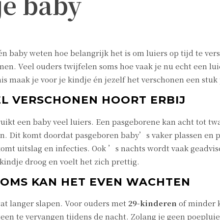
je baby
én baby weten hoe belangrijk het is om luiers op tijd te ver
n. Veel ouders twijfelen soms hoe vaak je nu echt een luie
nis maak je voor je kindje én jezelf het verschonen een stuk 
EL VERSCHONEN HOORT ERBIJ
ikt een baby veel luiers. Een pasgeborene kan acht tot twa
en. Dit komt doordat pasgeboren baby’s vaker plassen en po
omt uitslag en infecties. Ook ’s nachts wordt vaak geadvise
 kindje droog en voelt het zich prettig.
 SOMS KAN HET EVEN WACHTEN
wat langer slapen. Voor ouders met
29-kinderen
of minder k
teen te vervangen tijdens de nacht. Zolang je geen poepluier 