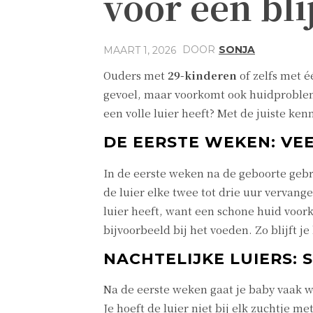
voor een bli
DOOR
SONJA
MAART 1, 2026
Ouders met
29-kinderen
of zelfs met é
gevoel, maar voorkomt ook huidprobleme
een volle luier heeft? Met de juiste ken
DE EERSTE WEKEN: VE
In de eerste weken na de geboorte gebru
de luier elke twee tot drie uur vervang
luier heeft, want een schone huid voork
bijvoorbeeld bij het voeden. Zo blijft je
NACHTELIJKE LUIERS:
Na de eerste weken gaat je baby vaak 
Je hoeft de luier niet bij elk zuchtje me