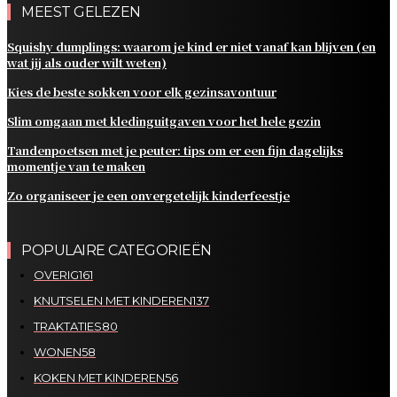
MEEST GELEZEN
Squishy dumplings: waarom je kind er niet vanaf kan blijven (en
wat jij als ouder wilt weten)
Kies de beste sokken voor elk gezinsavontuur
Slim omgaan met kledinguitgaven voor het hele gezin
Tandenpoetsen met je peuter: tips om er een fijn dagelijks
momentje van te maken
Zo organiseer je een onvergetelijk kinderfeestje
POPULAIRE CATEGORIEËN
OVERIG
161
KNUTSELEN MET KINDEREN
137
TRAKTATIES
80
WONEN
58
KOKEN MET KINDEREN
56