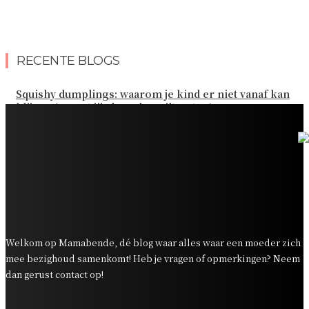
RECENTE BLOGS
Squishy dumplings: waarom je kind er niet vanaf kan
blijven (en wat jij als ouder wilt weten)
Kies de beste sokken voor elk gezinsavontuur
Slim omgaan met kledinguitgaven voor het hele gezin
Tandenpoetsen met je peuter: tips om er een fijn
dagelijks momentje van te maken
Zo organiseer je een onvergetelijk kinderfeestje
Welkom op Mamabende, dé blog waar alles waar een moeder zich
mee bezighoud samenkomt! Heb je vragen of opmerkingen? Neem
dan gerust contact op!