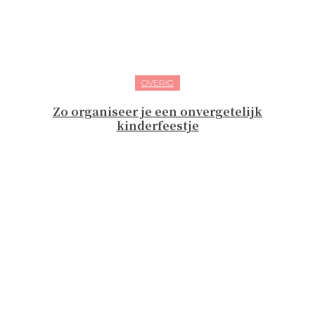
OVERIG
Zo organiseer je een onvergetelijk
kinderfeestje