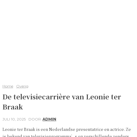
Home
Overig
De televisiecarrière van Leonie ter
Braak
JULI 10, 2025
DOOR
ADMIN
Leonie ter Braak is een Nederlandse presentatrice en actrice. Ze
is bekend van televisieprogramma’s op verschillende zenders.