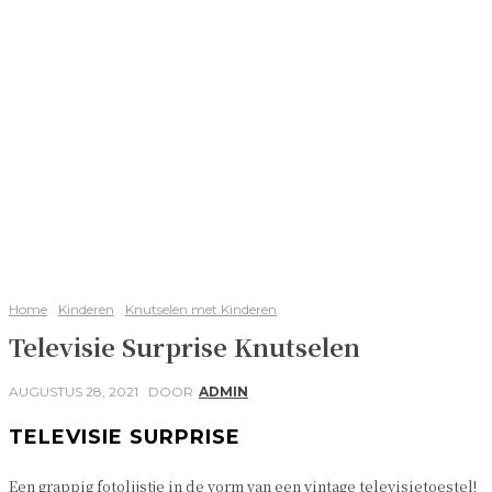
Home
Kinderen
Knutselen met Kinderen
Televisie Surprise Knutselen
AUGUSTUS 28, 2021
DOOR
ADMIN
TELEVISIE SURPRISE
Een grappig fotolijstje in de vorm van een vintage televisietoestel!