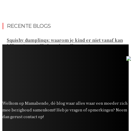
RECENTE BLOGS
Squishy dumplings: waarom je kind er niet vanaf kan
blijven (en wat jij als ouder wilt weten)
Kies de beste sokken voor elk gezinsavontuur
Slim omgaan met kledinguitgaven voor het hele gezin
Tandenpoetsen met je peuter: tips om er een fijn
dagelijks momentje van te maken
Zo organiseer je een onvergetelijk kinderfeestje
Welkom op Mamabende, dé blog waar alles waar een moeder zich
mee bezighoud samenkomt! Heb je vragen of opmerkingen? Neem
dan gerust contact op!