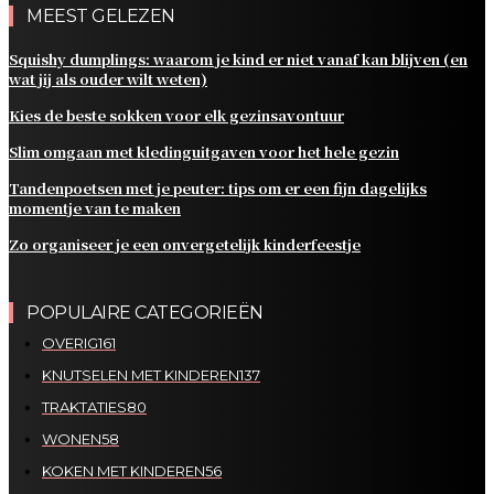
MEEST GELEZEN
Squishy dumplings: waarom je kind er niet vanaf kan blijven (en
wat jij als ouder wilt weten)
Kies de beste sokken voor elk gezinsavontuur
Slim omgaan met kledinguitgaven voor het hele gezin
Tandenpoetsen met je peuter: tips om er een fijn dagelijks
momentje van te maken
Zo organiseer je een onvergetelijk kinderfeestje
POPULAIRE CATEGORIEËN
OVERIG
161
KNUTSELEN MET KINDEREN
137
TRAKTATIES
80
WONEN
58
KOKEN MET KINDEREN
56