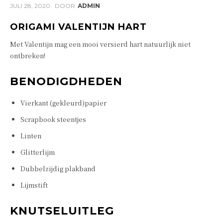
JULI 28, 2020
DOOR
ADMIN
ORIGAMI VALENTIJN HART
Met Valentijn mag een mooi versierd hart natuurlijk niet
ontbreken!
BENODIGDHEDEN
Vierkant (gekleurd)papier
Scrapbook steentjes
Linten
Glitterlijm
Dubbelzijdig plakband
Lijmstift
KNUTSELUITLEG