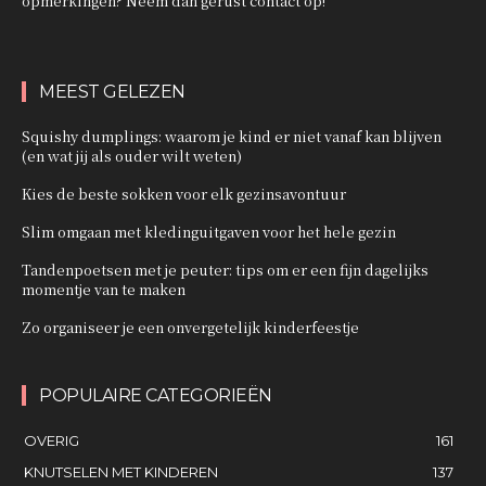
opmerkingen? Neem dan gerust contact op!
MEEST GELEZEN
Squishy dumplings: waarom je kind er niet vanaf kan blijven
(en wat jij als ouder wilt weten)
Kies de beste sokken voor elk gezinsavontuur
Slim omgaan met kledinguitgaven voor het hele gezin
Tandenpoetsen met je peuter: tips om er een fijn dagelijks
momentje van te maken
Zo organiseer je een onvergetelijk kinderfeestje
POPULAIRE CATEGORIEËN
OVERIG
161
KNUTSELEN MET KINDEREN
137