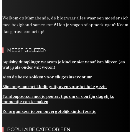
dagelijks momentje van te maken
Zo organiseer je een onvergetelijk kinderfeestje
Welkom op Mamabende, dé blog waar alles waar een moeder zich
mee bezighoud samenkomt! Heb je vragen of opmerkingen? Neem
dan gerust contact op!
MEEST GELEZEN
Squishy dumplings: waarom je kind er niet vanaf kan blijven (en
wat jij als ouder wilt weten)
Kies de beste sokken voor elk gezinsavontuur
Slim omgaan met kledinguitgaven voor het hele gezin
Tandenpoetsen met je peuter: tips om er een fijn dagelijks
momentje van te maken
Zo organiseer je een onvergetelijk kinderfeestje
POPULAIRE CATEGORIEËN