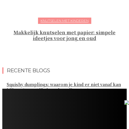
KNUTSELEN MET KINDEREN
Makkelijk knutselen met papier: simpele
ideetjes voor jong en oud
RECENTE BLOGS
Squishy dumplings: waarom je kind er niet vanaf kan
blijven (en wat jij als ouder wilt weten)
Kies de beste sokken voor elk gezinsavontuur
Slim omgaan met kledinguitgaven voor het hele gezin
Tandenpoetsen met je peuter: tips om er een fijn