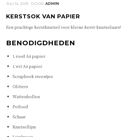
JULI 14, 2019
DOOR
ADMIN
KERSTSOK VAN PAPIER
Een prachtige kerstknutsel voor kleine kerst-knutselaars!
BENODIGDHEDEN
1 rood A4 papier
1 wit A4 papier
Scrapbook steentjes
Glitters
Wattenbollen
Potlood
Schaar
Knutsellijm
Lijmkwast