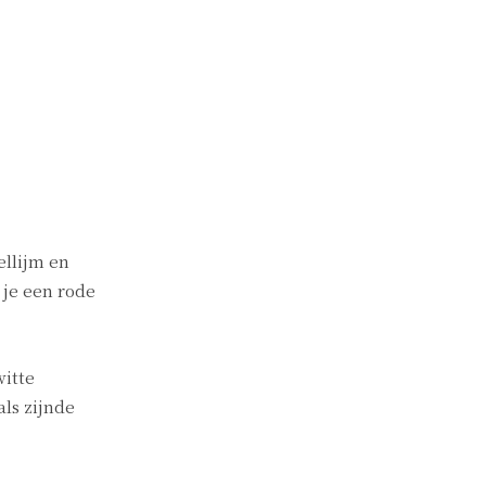
ellijm en
 je een rode
witte
als zijnde