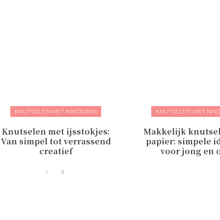
KNUTSELEN MET KINDEREN
KNUTSELEN MET KIN
Knutselen met ijsstokjes:
Makkelijk knutse
Van simpel tot verrassend
papier: simpele i
creatief
voor jong en 