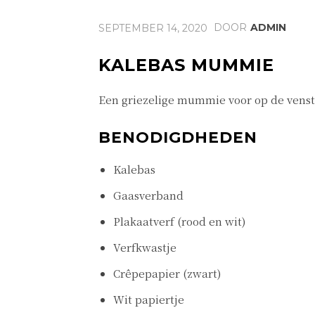
DOOR
ADMIN
SEPTEMBER 14, 2020
KALEBAS MUMMIE
Een griezelige mummie voor op de vens
BENODIGDHEDEN
Kalebas
Gaasverband
Plakaatverf (rood en wit)
Verfkwastje
Crêpepapier (zwart)
Wit papiertje