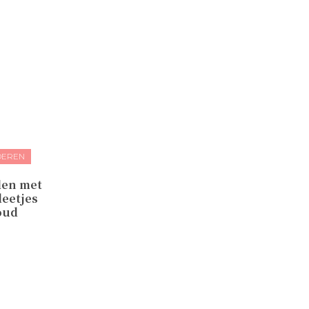
DEREN
len met
deetjes
oud