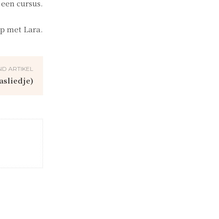
 een cursus.
op met Lara.
D ARTIKEL
asliedje)