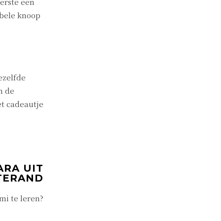
eerste een
ubbele knoop
ezelfde
n de
et cadeautje
ARA UIT
TERAND
mi te leren?