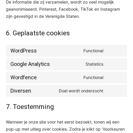
De informatie die zij verzamelen, wordt zo veel mogelijk
geanonimiseerd. Pinterest, Facebook, TikTok en Instagram
zijn gevestigd in de Verenigde Staten.
6. Geplaatste cookies
WordPress
Functional
Consent
to
Google Analytics
Statistics
Consent
service
to
wordpress
Wordfence
Functional
Consent
service
to
google-
Diversen
Doel wordt onderzocht
Consent
service
analytics
to
wordfence
7. Toestemming
service
diversen
Wanneer je onze site voor het eerst bezoekt, tonen wij een
pop-up met uitleg over cookies. Zodra je klikt op ‘Voorkeuren