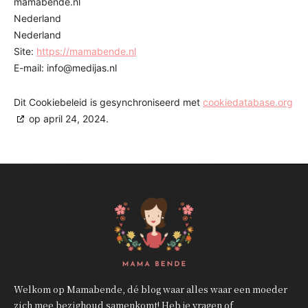
mamabende.nl
Nederland
Nederland
Site:
https://mamabende.nl
E-mail:
info@
medijas.nl
Dit Cookiebeleid is gesynchroniseerd met
cookiedatabase.org
op april 24, 2024.
Welkom op Mamabende, dé blog waar alles waar een moeder
zich mee bezighoud samenkomt! Heb je vragen of