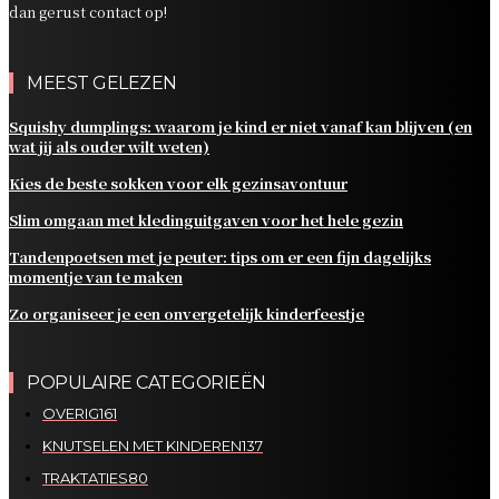
dan gerust contact op!
MEEST GELEZEN
Squishy dumplings: waarom je kind er niet vanaf kan blijven (en
wat jij als ouder wilt weten)
Kies de beste sokken voor elk gezinsavontuur
Slim omgaan met kledinguitgaven voor het hele gezin
Tandenpoetsen met je peuter: tips om er een fijn dagelijks
momentje van te maken
Zo organiseer je een onvergetelijk kinderfeestje
POPULAIRE CATEGORIEËN
OVERIG
161
KNUTSELEN MET KINDEREN
137
TRAKTATIES
80