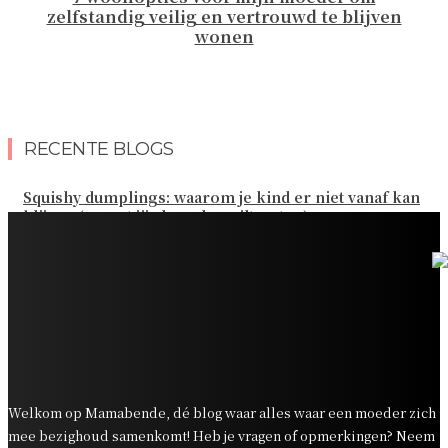
zelfstandig veilig en vertrouwd te blijven
wonen
RECENTE BLOGS
Squishy dumplings: waarom je kind er niet vanaf kan
blijven (en wat jij als ouder wilt weten)
Kies de beste sokken voor elk gezinsavontuur
Slim omgaan met kledinguitgaven voor het hele gezin
Tandenpoetsen met je peuter: tips om er een fijn
dagelijks momentje van te maken
Zo organiseer je een onvergetelijk kinderfeestje
Welkom op Mamabende, dé blog waar alles waar een moeder zich
mee bezighoud samenkomt! Heb je vragen of opmerkingen? Neem