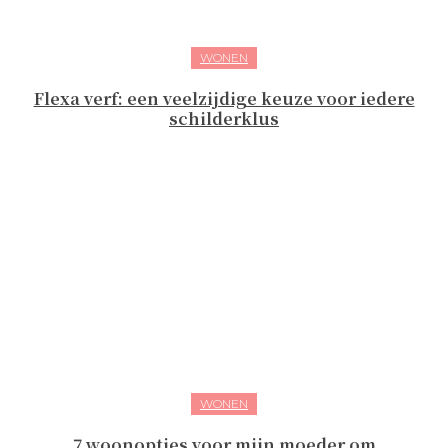
WONEN
Flexa verf: een veelzijdige keuze voor iedere
schilderklus
WONEN
7 woonopties voor mijn moeder om