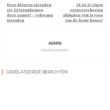
Deze kleuren sieraden
18 en je eigen
zie jij terugkomen
zorgverzekering
deze zomer! – yehwang
afsluiten: wat is voor
sieraden
jou de beste keuze?
ADMIN
https://mamabende.nl
GERELATEERDE BERICHTEN