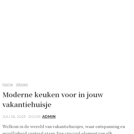
Home
Wonen
Moderne keuken voor in jouw
vakantiehuisje
JULI 26, 2023
DOOR
ADMIN
Welkom in de wereld van vakantiehuisjes, waar ontspanning en
gezelligheid centraal staan. Een cruciaal element van elk