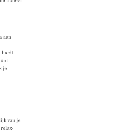
unctioneel
la aan
 biedt
kunt
k je
ijk van je
relax-