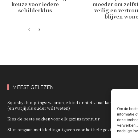
keuze voor iedere
moeder om zelfs
schilderklus
veilig en vertro
blijven won
MEEST GELEZEN
Squishy dumplings: waarom je kind er niet vanaf kan blijven
(en wat jij als ouder wilt weten)
Om de beste
informatie o
Kies de beste sokken voor elk gezinsavontuur
deze techno
verwerken. 
Slim omgaan met kledinguitgaven voor het hele gezin
nadelige in