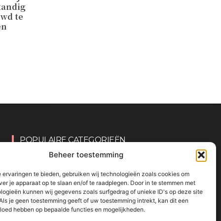
tandig
uwd te
en
POPULAIRE CATEGORIEËN
Beheer toestemming
OVERIG
161
 ervaringen te bieden, gebruiken wij technologieën zoals cookies om
KNUTSELEN MET KINDEREN
137
ver je apparaat op te slaan en/of te raadplegen. Door in te stemmen met
logieën kunnen wij gegevens zoals surfgedrag of unieke ID's op deze site
TRAKTATIES
80
Als je geen toestemming geeft of uw toestemming intrekt, kan dit een
WONEN
58
vloed hebben op bepaalde functies en mogelijkheden.
KOKEN MET KINDEREN
56