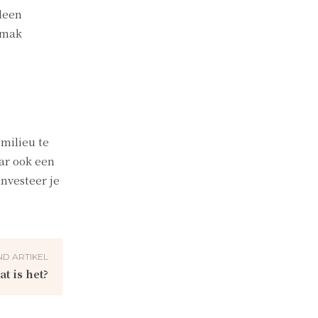
leen
emak
milieu te
ar ook een
nvesteer je
D ARTIKEL
t is het?