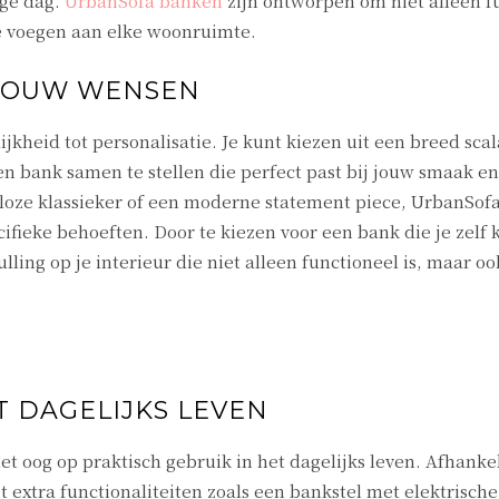
nge dag.
UrbanSofa banken
zijn ontworpen om niet alleen f
 te voegen aan elke woonruimte.
 JOUW WENSEN
kheid tot personalisatie. Je kunt kiezen uit een breed sca
en bank samen te stellen die perfect past bij jouw smaak en
jdloze klassieker of een moderne statement piece, UrbanSofa
fieke behoeften. Door te kiezen voor een bank die je zelf 
ling op je interieur die niet alleen functioneel is, maar oo
T DAGELIJKS LEVEN
 oog op praktisch gebruik in het dagelijks leven. Afhankel
extra functionaliteiten zoals een bankstel met elektrische 