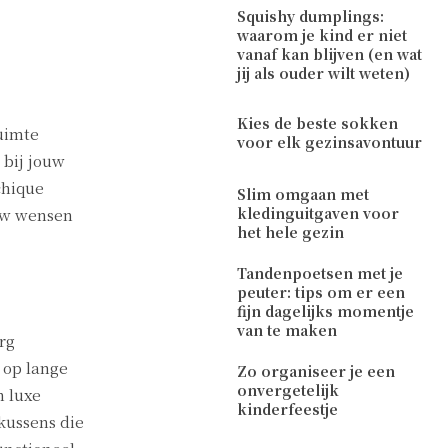
Squishy dumplings:
waarom je kind er niet
vanaf kan blijven (en wat
jij als ouder wilt weten)
Kies de beste sokken
ruimte
voor elk gezinsavontuur
 bij jouw
chique
Slim omgaan met
kledinguitgaven voor
ouw wensen
het hele gezin
Tandenpoetsen met je
peuter: tips om er een
fijn dagelijks momentje
van te maken
rg
 op lange
Zo organiseer je een
onvergetelijk
n luxe
kinderfeestje
kussens die