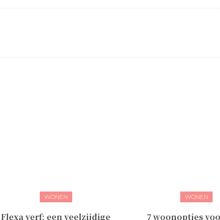
WONEN
WONEN
Flexa verf: een veelzijdige
7 woonopties voo