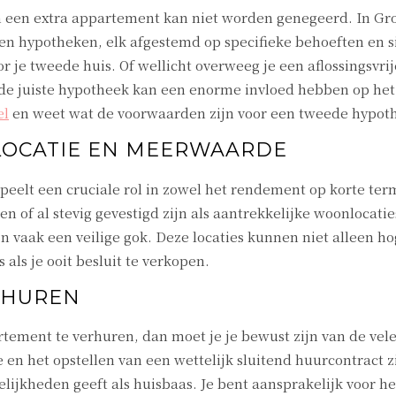
an een extra appartement kan niet worden genegeerd. In Gr
rten hypotheken, elk afgestemd op specifieke behoeften en si
r je tweede huis. Of wellicht overweeg je een aflossingsvr
 de juiste hypotheek kan een enorme invloed hebben op het s
el
en weet wat de voorwaarden zijn voor een tweede hypot
 LOCATIE EN MEERWAARDE
peelt een cruciale rol in zowel het rendement op korte te
n of al stevig gevestigd zijn als aantrekkelijke woonlocatie
n vaak een veilige gok. Deze locaties kunnen niet alleen 
als je ooit besluit te verkopen.
RHUREN
rtement te verhuren, dan moet je je bewust zijn van de vele
en het opstellen van een wettelijk sluitend huurcontract z
lijkheden geeft als huisbaas. Je bent aansprakelijk voor h