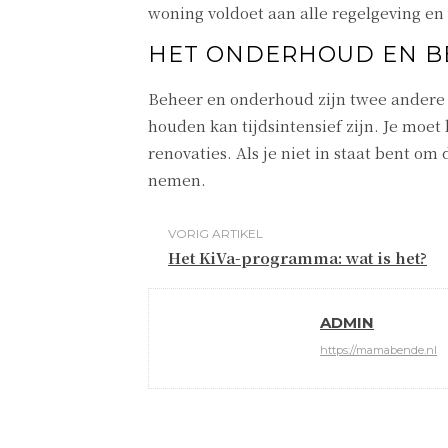
woning voldoet aan alle regelgeving en
HET ONDERHOUD EN B
Beheer en onderhoud zijn twee andere s
houden kan tijdsintensief zijn. Je moe
renovaties. Als je niet in staat bent o
nemen.
VORIG ARTIKEL
Het KiVa-programma: wat is het?
ADMIN
https://mamabende.nl