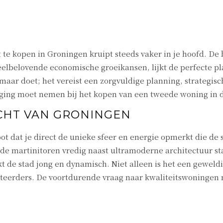
e kopen in Groningen kruipt steeds vaker in je hoofd. De 
eelbelovende economische groeikansen, lijkt de perfecte p
omaar doet; het vereist een zorgvuldige planning, strategisc
eging moet nemen bij het kopen van een tweede woning in d
CHT VAN GRONINGEN
ot dat je direct de unieke sfeer en energie opmerkt die de s
e martinitoren vredig naast ultramoderne architectuur st
t de stad jong en dynamisch. Niet alleen is het een gewel
steerders. De voortdurende vraag naar kwaliteitswoningen 