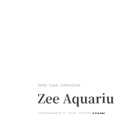
Home
Travel
Dagje uit tips
Zee Aquariu
DOOR
ADMIN
SEPTEMBER 21, 2018