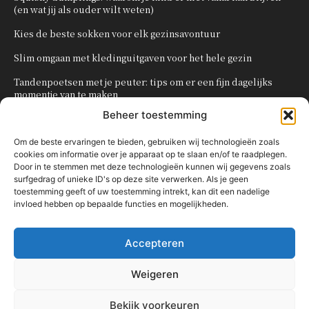
(en wat jij als ouder wilt weten)
Kies de beste sokken voor elk gezinsavontuur
Slim omgaan met kledinguitgaven voor het hele gezin
Tandenpoetsen met je peuter: tips om er een fijn dagelijks
momentje van te maken
Beheer toestemming
Zo organiseer je een onvergetelijk kinderfeestje
Om de beste ervaringen te bieden, gebruiken wij technologieën zoals
cookies om informatie over je apparaat op te slaan en/of te raadplegen.
POPULAIRE CATEGORIEËN
Door in te stemmen met deze technologieën kunnen wij gegevens zoals
surfgedrag of unieke ID's op deze site verwerken. Als je geen
OVERIG
161
toestemming geeft of uw toestemming intrekt, kan dit een nadelige
invloed hebben op bepaalde functies en mogelijkheden.
KNUTSELEN MET KINDEREN
137
TRAKTATIES
80
Accepteren
WONEN
58
KOKEN MET KINDEREN
56
Weigeren
KINDEREN
54
Bekijk voorkeuren