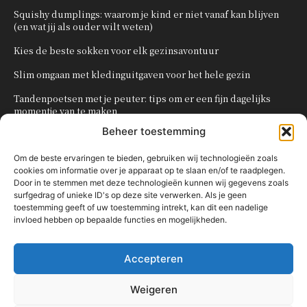
Squishy dumplings: waarom je kind er niet vanaf kan blijven
(en wat jij als ouder wilt weten)
Kies de beste sokken voor elk gezinsavontuur
Slim omgaan met kledinguitgaven voor het hele gezin
Tandenpoetsen met je peuter: tips om er een fijn dagelijks
momentje van te maken
Beheer toestemming
Zo organiseer je een onvergetelijk kinderfeestje
Om de beste ervaringen te bieden, gebruiken wij technologieën zoals
cookies om informatie over je apparaat op te slaan en/of te raadplegen.
POPULAIRE CATEGORIEËN
Door in te stemmen met deze technologieën kunnen wij gegevens zoals
surfgedrag of unieke ID's op deze site verwerken. Als je geen
OVERIG
161
toestemming geeft of uw toestemming intrekt, kan dit een nadelige
invloed hebben op bepaalde functies en mogelijkheden.
KNUTSELEN MET KINDEREN
137
TRAKTATIES
80
Accepteren
WONEN
58
KOKEN MET KINDEREN
56
Weigeren
KINDEREN
54