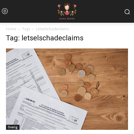
Home
Tags
Letselschadeclaims
Tag: letselschadeclaims
Overig