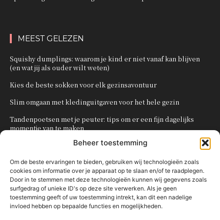
MEEST GELEZEN
Squishy dumplings: waarom je kind er niet vanaf kan blijven
(en wat jij als ouder wilt weten)
Kies de beste sokken voor elk gezinsavontuur
Slim omgaan met kledinguitgaven voor het hele gezin
Tandenpoetsen met je peuter: tips om er een fijn dagelijks
momentje van te maken
Beheer toestemming
Zo organiseer je een onvergetelijk kinderfeestje
Om de beste ervaringen te bieden, gebruiken wij technologieën zoals
cookies om informatie over je apparaat op te slaan en/of te raadplegen.
POPULAIRE CATEGORIEËN
Door in te stemmen met deze technologieën kunnen wij gegevens zoals
surfgedrag of unieke ID's op deze site verwerken. Als je geen
OVERIG
161
toestemming geeft of uw toestemming intrekt, kan dit een nadelige
invloed hebben op bepaalde functies en mogelijkheden.
KNUTSELEN MET KINDEREN
137