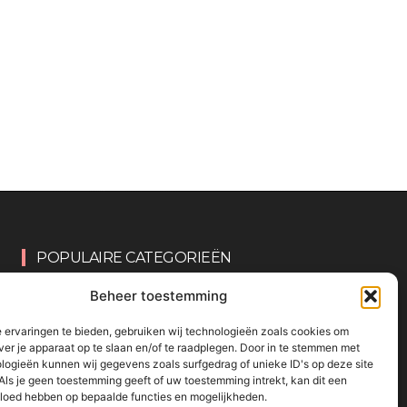
POPULAIRE CATEGORIEËN
Beheer toestemming
OVERIG
161
KNUTSELEN MET KINDEREN
137
 ervaringen te bieden, gebruiken wij technologieën zoals cookies om
ver je apparaat op te slaan en/of te raadplegen. Door in te stemmen met
TRAKTATIES
80
logieën kunnen wij gegevens zoals surfgedrag of unieke ID's op deze site
Als je geen toestemming geeft of uw toestemming intrekt, kan dit een
WONEN
58
vloed hebben op bepaalde functies en mogelijkheden.