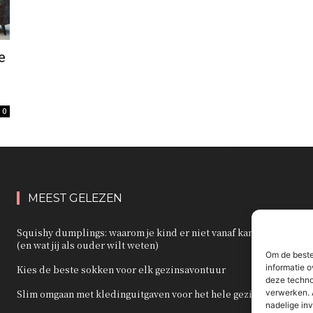
e
0
MEEST GELEZEN
Squishy dumplings: waarom je kind er niet vanaf kan blijven
(en wat jij als ouder wilt weten)
Om de beste
informatie o
Kies de beste sokken voor elk gezinsavontuur
deze techno
verwerken. 
Slim omgaan met kledinguitgaven voor het hele gezin
nadelige in