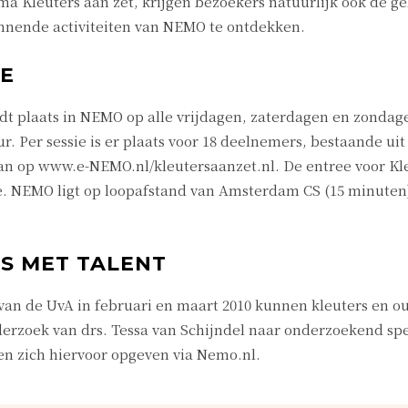
a Kleuters aan zet, krijgen bezoekers natuurlijk ook de g
nnende activiteiten van NEMO te ontdekken.
IE
t plaats in NEMO op alle vrijdagen, zaterdagen en zondage
ur. Per sessie is er plaats voor 18 deelnemers, bestaande ui
kan op www.e-NEMO.nl/kleutersaanzet.nl. De entree voor Kl
je. NEMO ligt op loopafstand van Amsterdam CS (15 minuten
S MET TALENT
an de UvA in februari en maart 2010 kunnen kleuters en o
rzoek van drs. Tessa van Schijndel naar onderzoekend spe
en zich hiervoor opgeven via Nemo.nl.