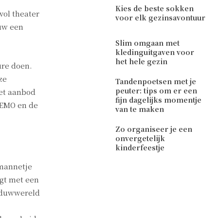
Kies de beste sokken
vol theater
voor elk gezinsavontuur
duw een
Slim omgaan met
kledinguitgaven voor
het hele gezin
ure doen.
ze
Tandenpoetsen met je
peuter: tips om er een
het aanbod
fijn dagelijks momentje
NEMO en de
van te maken
Zo organiseer je een
onvergetelijk
kinderfeestje
wmannetje
igt met een
haduwwereld