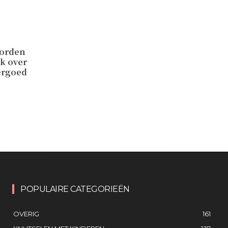
worden
ek over
ergoed
POPULAIRE CATEGORIEËN
OVERIG
161