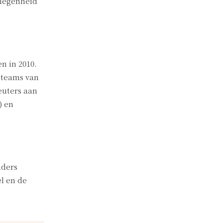
elegenheid
n in 2010.
t teams van
euters aan
) en
uders
l en de