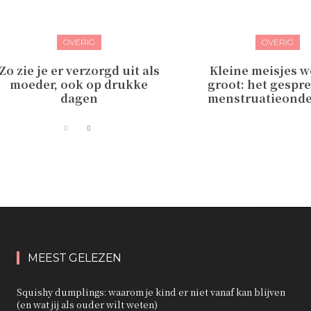
OVERIG
OVERIG
Zo zie je er verzorgd uit als
Kleine meisjes 
moeder, ook op drukke
groot: het gespr
dagen
menstruatieond
MEEST GELEZEN
Squishy dumplings: waarom je kind er niet vanaf kan blijven
(en wat jij als ouder wilt weten)