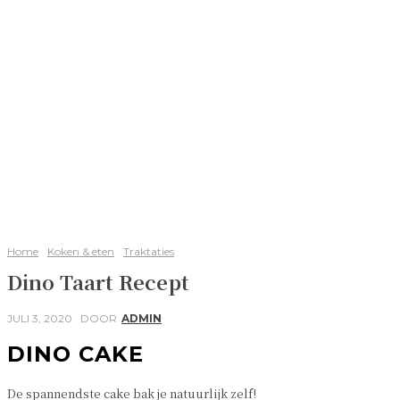
Home
Koken & eten
Traktaties
Dino Taart Recept
JULI 3, 2020
DOOR
ADMIN
DINO CAKE
De spannendste cake bak je natuurlijk zelf!