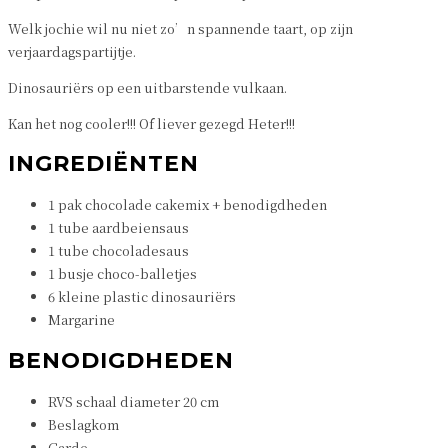
Welk jochie wil nu niet zo’n spannende taart, op zijn
verjaardagspartijtje.
Dinosauriërs op een uitbarstende vulkaan.
Kan het nog cooler!!! Of liever gezegd Heter!!!
INGREDIËNTEN
1 pak chocolade cakemix + benodigdheden
1 tube aardbeiensaus
1 tube chocoladesaus
1 busje choco-balletjes
6 kleine plastic dinosauriërs
Margarine
BENODIGDHEDEN
RVS schaal diameter 20 cm
Beslagkom
Garde