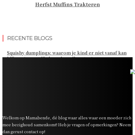
Herfst Muffins Trakteren
RECENTE BLOGS
Squishy dumplings: waarom je kind er niet vanaf kan
blijven (en wat jij als ouder wilt weten)
Kies de beste sokken voor elk gezinsavontuur
Slim omgaan met kledinguitgaven voor het hele gezin
Tandenpoetsen met je peuter: tips om er een fijn
dagelijks momentje van te maken
Zo organiseer je een onvergetelijk kinderfeestje
Welkom op Mamabende, dé blog waar alles waar een moeder zich
mee bezighoud samenkomt! Heb je vragen of opmerkingen? Neem
dan gerust contact op!