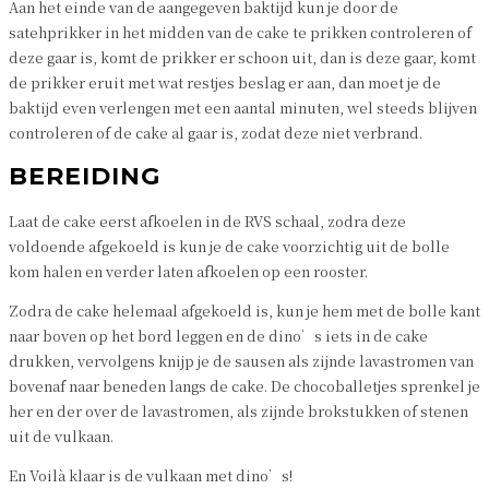
Aan het einde van de aangegeven baktijd kun je door de
satehprikker in het midden van de cake te prikken controleren of
deze gaar is, komt de prikker er schoon uit, dan is deze gaar, komt
de prikker eruit met wat restjes beslag er aan, dan moet je de
baktijd even verlengen met een aantal minuten, wel steeds blijven
controleren of de cake al gaar is, zodat deze niet verbrand.
BEREIDING
Laat de cake eerst afkoelen in de RVS schaal, zodra deze
voldoende afgekoeld is kun je de cake voorzichtig uit de bolle
kom halen en verder laten afkoelen op een rooster.
Zodra de cake helemaal afgekoeld is, kun je hem met de bolle kant
naar boven op het bord leggen en de dino’s iets in de cake
drukken, vervolgens knijp je de sausen als zijnde lavastromen van
bovenaf naar beneden langs de cake. De chocoballetjes sprenkel je
her en der over de lavastromen, als zijnde brokstukken of stenen
uit de vulkaan.
En Voilà klaar is de vulkaan met dino’s!