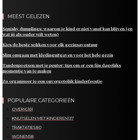
MEEST GELEZEN
Squishy dumplings: waarom je kind er niet vanaf kan blijven (en
wat jij als ouder wilt weten)
Kies de beste sokken voor elk gezinsavontuur
Slim omgaan met kledinguitgaven voor het hele gezin
Tandenpoetsen met je peuter: tips om er een fijn dagelijks
momentje van te maken
Zo organiseer je een onvergetelijk kinderfeestje
POPULAIRE CATEGORIEËN
OVERIG
161
KNUTSELEN MET KINDEREN
137
TRAKTATIES
80
WONEN
58