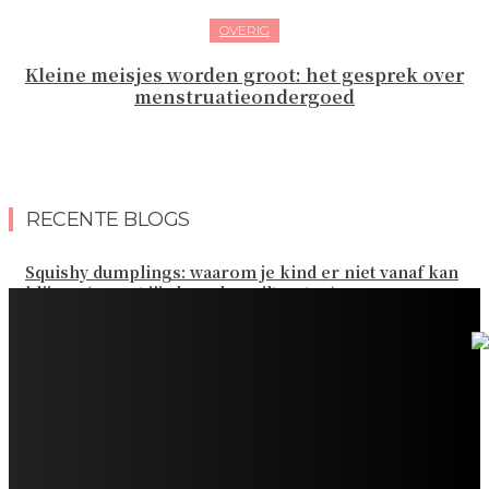
OVERIG
Kleine meisjes worden groot: het gesprek over
menstruatieondergoed
RECENTE BLOGS
Squishy dumplings: waarom je kind er niet vanaf kan
blijven (en wat jij als ouder wilt weten)
Kies de beste sokken voor elk gezinsavontuur
Slim omgaan met kledinguitgaven voor het hele gezin
Tandenpoetsen met je peuter: tips om er een fijn
dagelijks momentje van te maken
Zo organiseer je een onvergetelijk kinderfeestje