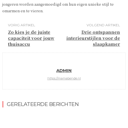
jongeren worden aangemoedigd om hun eigen unieke stijl te
omarmen en te vieren.
VORIG ARTIKEL
VOLGEND ARTIKEL
Zo kies je de juiste
Drie ontspannen
capaciteit voor jouw
interieurstijlen voor de
thuisaccu
slaapkamer
ADMIN
https://mamabende.nl
GERELATEERDE BERICHTEN