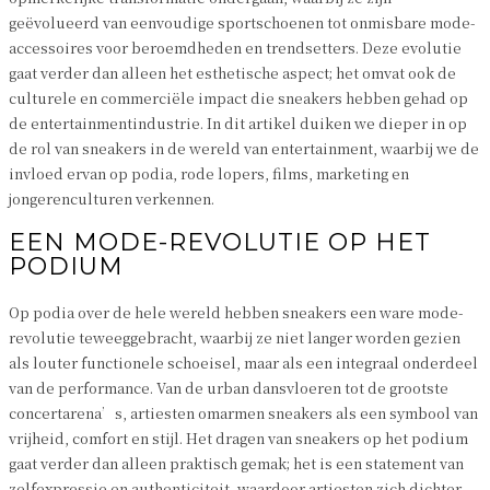
geëvolueerd van eenvoudige sportschoenen tot onmisbare mode-
accessoires voor beroemdheden en trendsetters. Deze evolutie
gaat verder dan alleen het esthetische aspect; het omvat ook de
culturele en commerciële impact die sneakers hebben gehad op
de entertainmentindustrie. In dit artikel duiken we dieper in op
de rol van sneakers in de wereld van entertainment, waarbij we de
invloed ervan op podia, rode lopers, films, marketing en
jongerenculturen verkennen.
EEN MODE-REVOLUTIE OP HET
PODIUM
Op podia over de hele wereld hebben sneakers een ware mode-
revolutie teweeggebracht, waarbij ze niet langer worden gezien
als louter functionele schoeisel, maar als een integraal onderdeel
van de performance. Van de urban dansvloeren tot de grootste
concertarena’s, artiesten omarmen sneakers als een symbool van
vrijheid, comfort en stijl. Het dragen van sneakers op het podium
gaat verder dan alleen praktisch gemak; het is een statement van
zelfexpressie en authenticiteit, waardoor artiesten zich dichter