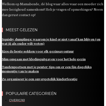
Welkom op Mamabende, dé blog waar alles waar een moeder zich
mee bezighoud samenkomt! Heb je vragen of opmerkingen? Neem
dan gerust contact op!
MEEST GELEZEN
Squishy dumplings: waarom je kind er niet vanaf kan blijven (en
wat jij als ouder wilt weten)
Kies de beste sokken voor elk gezinsavontuur
Slim omgaan met kledinguitgaven voor het hele gezin
Tandenpoetsen met je peuter: tips om er een fijn dagelijks
momentje van te maken
Zo organiseer je een onvergetelijk kinderfeestje
POPULAIRE CATEGORIEËN
OVERIG
161