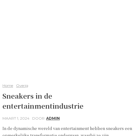
Home
Overig
Sneakers in de
entertainmentindustrie
MAART 1, 2024
DOOR
ADMIN
In de dynamische wereld van entertainment hebben sneakers een
opmerkelijke transformatie ondergaan, waarbij ze zijn