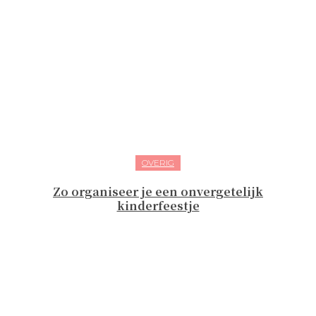
OVERIG
Zo organiseer je een onvergetelijk
kinderfeestje