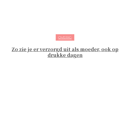
OVERIG
Zo zie je er verzorgd uit als moeder, ook op
drukke dagen