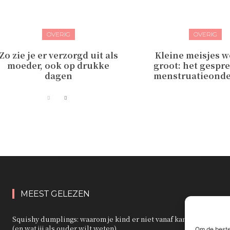
OVERIG
OVERIG
Zo zie je er verzorgd uit als
Kleine meisjes 
moeder, ook op drukke
groot: het gespr
dagen
menstruatieond
MEEST GELEZEN
Squishy dumplings: waarom je kind er niet vanaf kan blijven
(en wat jij als ouder wilt weten)
Om de beste