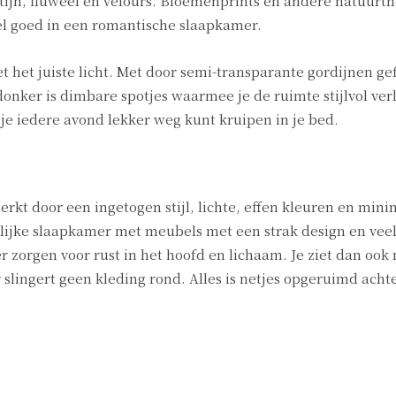
atijn, fluweel en velours. Bloemenprints en andere natuur
eel goed in een romantische slaapkamer.
t het juiste licht. Met door semi-transparante gordijnen gef
donker is dimbare spotjes waarmee je de ruimte stijlvol verl
je iedere avond lekker weg kunt kruipen in je bed.
 door een ingetogen stijl, lichte, effen kleuren en minim
elijke slaapkamer met meubels met een strak design en veel
 zorgen voor rust in het hoofd en lichaam. Je ziet dan ook 
slingert geen kleding rond. Alles is netjes opgeruimd acht