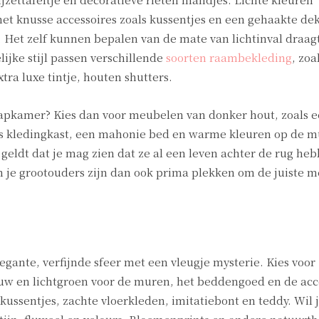
t knusse accessoires zoals kussentjes en een gehaakte de
 Het zelf kunnen bepalen van de mate van lichtinval draagt
lijke stijl passen verschillende
soorten raambekleding
, zo
tra luxe tintje, houten shutters.
slaapkamer? Kies dan voor meubelen van donker hout, zoals 
als kledingkast, een mahonie bed en warme kleuren op de m
eldt dat je mag zien dat ze al een leven achter de rug he
 je grootouders zijn dan ook prima plekken om de juiste 
gante, verfijnde sfeer met een vleugje mysterie. Kies voor
auw en lichtgroen voor de muren, het beddengoed en de acc
 kussentjes, zachte vloerkleden, imitatiebont en teddy. Wil 