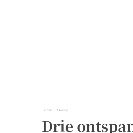
Home
Overig
Drie ontspan