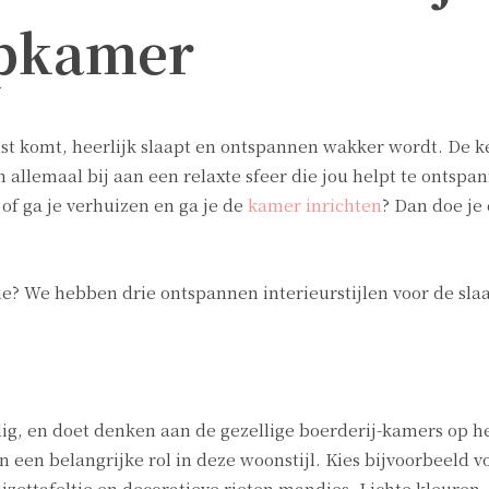
apkamer
rust komt, heerlijk slaapt en ontspannen wakker wordt. De k
n allemaal bij aan een relaxte sfeer die jou helpt te ontspan
f ga je verhuizen en ga je de
kamer inrichten
? Dan doe je 
ie? We hebben drie ontspannen interieurstijlen voor de sl
lig, en doet denken aan de gezellige boerderij-kamers op h
n een belangrijke rol in deze woonstijl. Kies bijvoorbeeld v
jzettafeltje en decoratieve rieten mandjes. Lichte kleuren