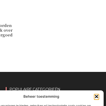
worden
ek over
ergoed
POPULAIRE CATEGORIEËN
Beheer toestemming
OVERIG
161
 ervaringen te bieden, gebruiken wij technologieën zoals cookies om