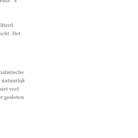
thema’s
ilterd
icht. Het
alistische
 natuurlijk
niet veel
er gesloten