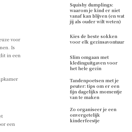
Squishy dumplings:
waarom je kind er niet
vanaf kan blijven (en wat
jij als ouder wilt weten)
Kies de beste sokken
euze voor
voor elk gezinsavontuur
nen. Is
dit in een
Slim omgaan met
kledinguitgaven voor
het hele gezin
aapkamer
Tandenpoetsen met je
peuter: tips om er een
fijn dagelijks momentje
van te maken
Zo organiseer je een
onvergetelijk
et
kinderfeestje
oor een