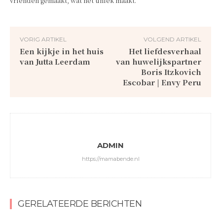
vrienden gemaakt, wat het uniek maakt.
VORIG ARTIKEL
VOLGEND ARTIKEL
Een kijkje in het huis
Het liefdesverhaal
van Jutta Leerdam
van huwelijkspartner
Boris Itzkovich
Escobar | Envy Peru
ADMIN
https://mamabende.nl
GERELATEERDE BERICHTEN