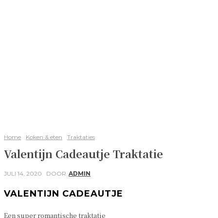
Home
Koken & eten
Traktaties
Valentijn Cadeautje Traktatie
JULI 14, 2020
DOOR
ADMIN
VALENTIJN CADEAUTJE
Een super romantische traktatie