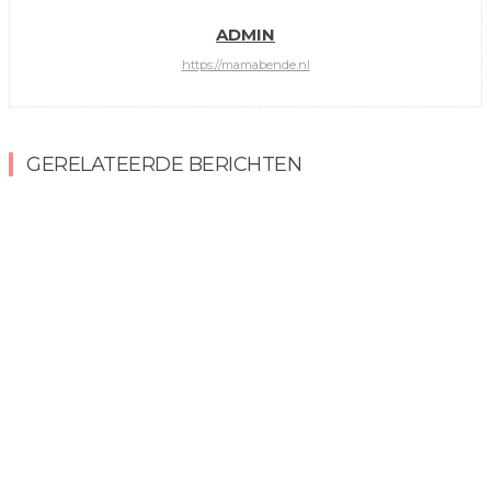
ADMIN
https://mamabende.nl
GERELATEERDE BERICHTEN