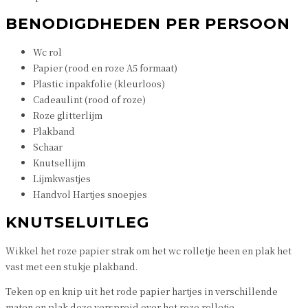
BENODIGDHEDEN PER PERSOON
Wc rol
Papier (rood en roze A5 formaat)
Plastic inpakfolie (kleurloos)
Cadeaulint (rood of roze)
Roze glitterlijm
Plakband
Schaar
Knutsellijm
Lijmkwastjes
Handvol Hartjes snoepjes
KNUTSELUITLEG
Wikkel het roze papier strak om het wc rolletje heen en plak het
vast met een stukje plakband.
Teken op en knip uit het rode papier hartjes in verschillende
maten en plak deze verspreid over het roze rolletje.