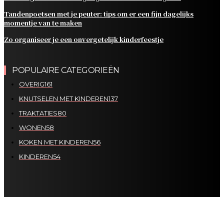
Tandenpoetsen met je peuter: tips om er een fijn dagelijks
momentje van te maken
Zo organiseer je een onvergetelijk kinderfeestje
POPULAIRE CATEGORIEËN
OVERIG
161
KNUTSELEN MET KINDEREN
137
TRAKTATIES
80
WONEN
58
KOKEN MET KINDEREN
56
KINDEREN
54