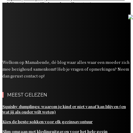
blijven (en wat jij als ouder wilt weten)
Kies de beste sokken voor elk gezinsavontuur
Slim omgaan met kledinguitgaven voor het hele gezin
Tandenpoetsen met je peuter: tips om er een fijn
dagelijks momentje van te maken
Zo organiseer je een onvergetelijk kinderfeestje
Welkom op Mamabende, dé blog waar alles waar een moeder zich
mee bezighoud samenkomt! Heb je vragen of opmerkingen? Neem
dan gerust contact op!
MEEST GELEZEN
Squishy dumplings: waarom je kind er niet vanaf kan blijven (en
wat jij als ouder wilt weten)
Kies de beste sokken voor elk gezinsavontuur
Slim omgaan met kledinguitgaven voor het hele gezin