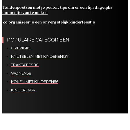
Tandenpoetsen met je peuter: tips om er een fijn dagelijks
momentje van te maken
Zo organiseer je een onvergetelijk kinderfeestje
POPULAIRE CATEGORIEËN
OVERIG
161
KNUTSELEN MET KINDEREN
137
TRAKTATIES
80
WONEN
58
KOKEN MET KINDEREN
56
KINDEREN
54