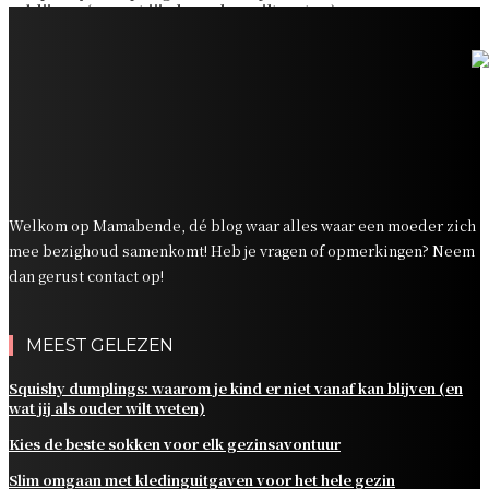
blijven (en wat jij als ouder wilt weten)
Kies de beste sokken voor elk gezinsavontuur
Slim omgaan met kledinguitgaven voor het hele gezin
Tandenpoetsen met je peuter: tips om er een fijn
dagelijks momentje van te maken
Zo organiseer je een onvergetelijk kinderfeestje
Welkom op Mamabende, dé blog waar alles waar een moeder zich
mee bezighoud samenkomt! Heb je vragen of opmerkingen? Neem
dan gerust contact op!
MEEST GELEZEN
Squishy dumplings: waarom je kind er niet vanaf kan blijven (en
wat jij als ouder wilt weten)
Kies de beste sokken voor elk gezinsavontuur
Slim omgaan met kledinguitgaven voor het hele gezin