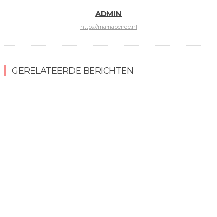
ADMIN
https://mamabende.nl
GERELATEERDE BERICHTEN