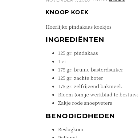
KNOOP KOEK
Heerlijke pindakaas koekjes
INGREDIËNTEN
125 gr. pindakaas
1 ei
175 gr. bruine basterdsuiker
125 gr. zachte boter
175 gr. zelfrijzend bakmeel.
Bloem (om je werkblad te bestuiv
Zakje rode snoepveters
BENODIGDHEDEN
Beslagkom
Pollepel