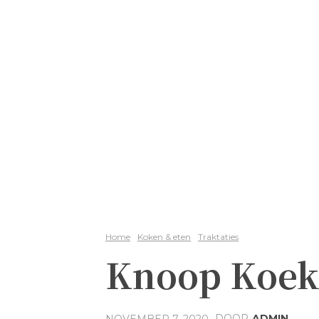
Home
Koken & eten
Traktaties
Knoop Koek 
DOOR
ADMIN
NOVEMBER 7, 2020