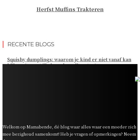
Herfst Muffins Trakteren
RECENTE BLOGS
Squishy dumplings: waarom je kind er niet vanaf kan
blijven (en wat jij als ouder wilt weten)
Kies de beste sokken voor elk gezinsavontuur
Slim omgaan met kledinguitgaven voor het hele gezin
Tandenpoetsen met je peuter: tips om er een fijn
dagelijks momentje van te maken
Zo organiseer je een onvergetelijk kinderfeestje
Welkom op Mamabende, dé blog waar alles waar een moeder zich
mee bezighoud samenkomt! Heb je vragen of opmerkingen? Neem