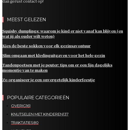
dan gerust contact op!
MEEST GELEZEN
Squishy dumplings: waarom je kind er niet vanaf kan blijven (en
wat jij als ouder wilt weten)
Kies de beste sokken voor elk gezinsavontuur
Slim omgaan met kledinguitgaven voor het hele gezin
Tandenpoetsen met je peuter: tips om er een fijn dagelijks
momentje van te maken
Zo organiseer je een onvergetelijk kinderfeestje
POPULAIRE CATEGORIEËN
OVERIG
161
KNUTSELEN MET KINDEREN
137
TRAKTATIES
80