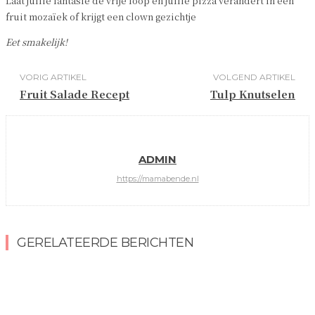
Laat jullie fantasie de vrije loop en jullie pizza verandert in een
fruit mozaïek of krijgt een clown gezichtje
Eet smakelijk!
VORIG ARTIKEL
VOLGEND ARTIKEL
Fruit Salade Recept
Tulp Knutselen
ADMIN
https://mamabende.nl
GERELATEERDE BERICHTEN