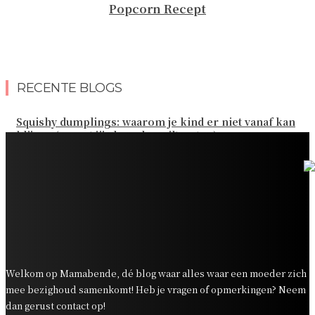
Popcorn Recept
RECENTE BLOGS
Squishy dumplings: waarom je kind er niet vanaf kan
blijven (en wat jij als ouder wilt weten)
Kies de beste sokken voor elk gezinsavontuur
Slim omgaan met kledinguitgaven voor het hele gezin
Tandenpoetsen met je peuter: tips om er een fijn
dagelijks momentje van te maken
Zo organiseer je een onvergetelijk kinderfeestje
Welkom op Mamabende, dé blog waar alles waar een moeder zich
mee bezighoud samenkomt! Heb je vragen of opmerkingen? Neem
dan gerust contact op!