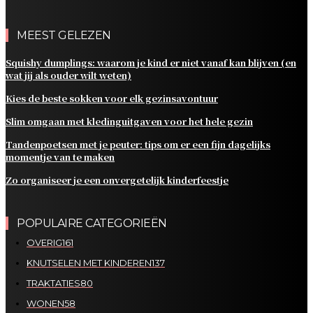
MEEST GELEZEN
Squishy dumplings: waarom je kind er niet vanaf kan blijven (en
wat jij als ouder wilt weten)
Kies de beste sokken voor elk gezinsavontuur
Slim omgaan met kledinguitgaven voor het hele gezin
Tandenpoetsen met je peuter: tips om er een fijn dagelijks
momentje van te maken
Zo organiseer je een onvergetelijk kinderfeestje
POPULAIRE CATEGORIEËN
OVERIG
161
KNUTSELEN MET KINDEREN
137
TRAKTATIES
80
WONEN
58