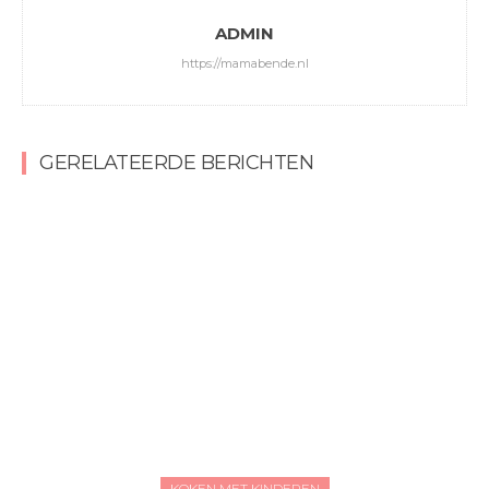
ADMIN
https://mamabende.nl
GERELATEERDE BERICHTEN
KOKEN MET KINDEREN