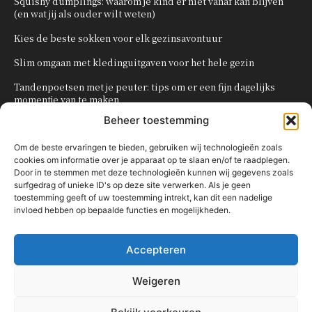
Squishy dumplings: waarom je kind er niet vanaf kan blijven
(en wat jij als ouder wilt weten)
Kies de beste sokken voor elk gezinsavontuur
Slim omgaan met kledinguitgaven voor het hele gezin
Tandenpoetsen met je peuter: tips om er een fijn dagelijks
momentje van te maken
Beheer toestemming
Zo organiseer je een onvergetelijk kinderfeestje
Om de beste ervaringen te bieden, gebruiken wij technologieën zoals
cookies om informatie over je apparaat op te slaan en/of te raadplegen.
POPULAIRE CATEGORIEËN
Door in te stemmen met deze technologieën kunnen wij gegevens zoals
surfgedrag of unieke ID's op deze site verwerken. Als je geen
OVERIG
161
toestemming geeft of uw toestemming intrekt, kan dit een nadelige
invloed hebben op bepaalde functies en mogelijkheden.
KNUTSELEN MET KINDEREN
137
TRAKTATIES
80
Accepteren
WONEN
58
KOKEN MET KINDEREN
56
Weigeren
KINDEREN
54