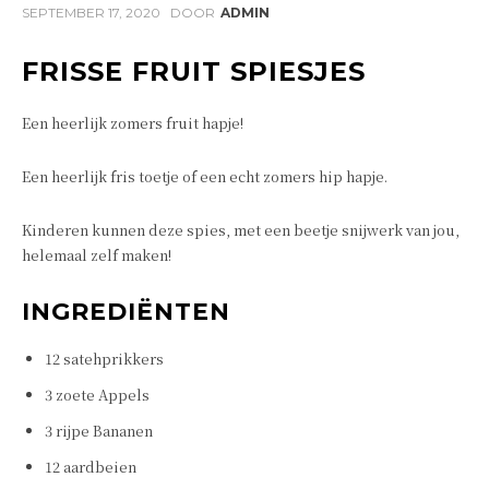
SEPTEMBER 17, 2020
DOOR
ADMIN
FRISSE FRUIT SPIESJES
Een heerlijk zomers fruit hapje!
Een heerlijk fris toetje of een echt zomers hip hapje.
Kinderen kunnen deze spies, met een beetje snijwerk van jou,
helemaal zelf maken!
INGREDIËNTEN
12 satehprikkers
3 zoete Appels
3 rijpe Bananen
12 aardbeien