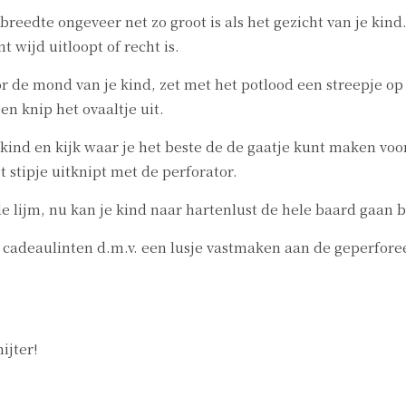
 breedte ongeveer net zo groot is als het gezicht van je kin
wijd uitloopt of recht is.
r de mond van je kind, zet met het potlood een streepje o
en knip het ovaaltje uit.
nd en kijk waar je het beste de de gaatje kunt maken voor 
t stipje uitknipt met de perforator.
lijm, nu kan je kind naar hartenlust de hele baard gaan 
 cadeaulinten d.m.v. een lusje vastmaken aan de geperforee
ijter!