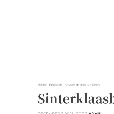
Home
Kinderen
Knutselen met Kinderen
Sinterklaas
DOOR
ADMIN
DECEMBER 2, 2021