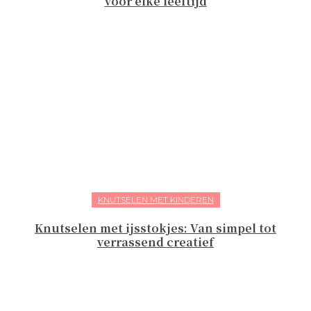
voor elke leeftijd
KNUTSELEN MET KINDEREN
Knutselen met ijsstokjes: Van simpel tot
verrassend creatief