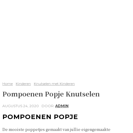
Home
Kinderen
Knutselen met Kinderen
Pompoenen Popje Knutselen
AUGUSTUS 24, 2020
DOOR
ADMIN
POMPOENEN POPJE
De mooiste poppetjes gemaakt van jullie eigengemaakte