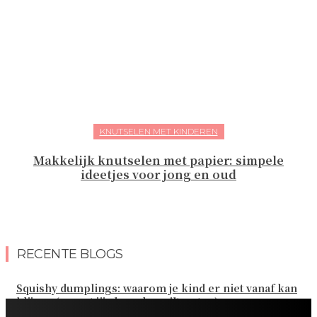
KNUTSELEN MET KINDEREN
Makkelijk knutselen met papier: simpele
ideetjes voor jong en oud
RECENTE BLOGS
Squishy dumplings: waarom je kind er niet vanaf kan
blijven (en wat jij als ouder wilt weten)