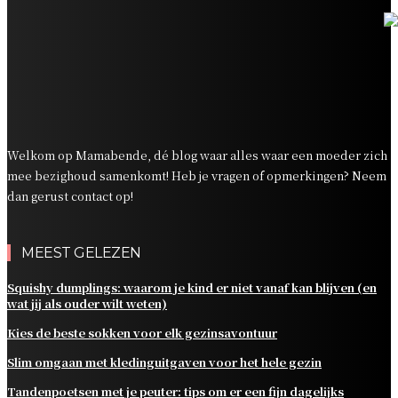
Kies de beste sokken voor elk gezinsavontuur
Slim omgaan met kledinguitgaven voor het hele gezin
Tandenpoetsen met je peuter: tips om er een fijn
dagelijks momentje van te maken
Zo organiseer je een onvergetelijk kinderfeestje
Welkom op Mamabende, dé blog waar alles waar een moeder zich
mee bezighoud samenkomt! Heb je vragen of opmerkingen? Neem
dan gerust contact op!
MEEST GELEZEN
Squishy dumplings: waarom je kind er niet vanaf kan blijven (en
wat jij als ouder wilt weten)
Kies de beste sokken voor elk gezinsavontuur
Slim omgaan met kledinguitgaven voor het hele gezin
Tandenpoetsen met je peuter: tips om er een fijn dagelijks