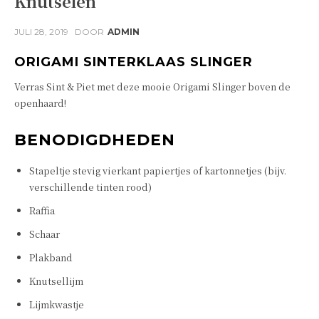
Knutselen
JULI 28, 2019
DOOR
ADMIN
ORIGAMI SINTERKLAAS SLINGER
Verras Sint & Piet met deze mooie Origami Slinger boven de
openhaard!
BENODIGDHEDEN
Stapeltje stevig vierkant papiertjes of kartonnetjes (bijv.
verschillende tinten rood)
Raffia
Schaar
Plakband
Knutsellijm
Lijmkwastje