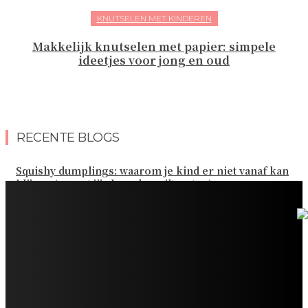
KNUTSELEN MET KINDEREN
Makkelijk knutselen met papier: simpele
ideetjes voor jong en oud
RECENTE BLOGS
Squishy dumplings: waarom je kind er niet vanaf kan
blijven (en wat jij als ouder wilt weten)
Kies de beste sokken voor elk gezinsavontuur
Slim omgaan met kledinguitgaven voor het hele gezin
Tandenpoetsen met je peuter: tips om er een fijn
dagelijks momentje van te maken
Zo organiseer je een onvergetelijk kinderfeestje