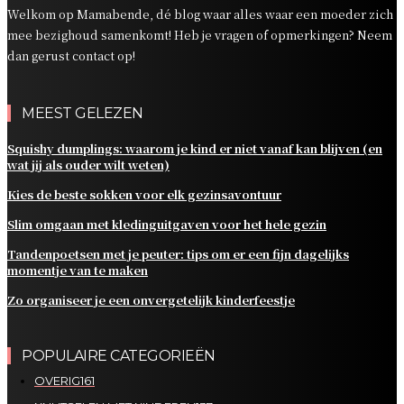
Welkom op Mamabende, dé blog waar alles waar een moeder zich
mee bezighoud samenkomt! Heb je vragen of opmerkingen? Neem
dan gerust contact op!
MEEST GELEZEN
Squishy dumplings: waarom je kind er niet vanaf kan blijven (en
wat jij als ouder wilt weten)
Kies de beste sokken voor elk gezinsavontuur
Slim omgaan met kledinguitgaven voor het hele gezin
Tandenpoetsen met je peuter: tips om er een fijn dagelijks
momentje van te maken
Zo organiseer je een onvergetelijk kinderfeestje
POPULAIRE CATEGORIEËN
OVERIG
161