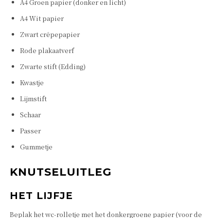
A4 Groen papier (donker en licht)
A4 Wit papier
Zwart crêpepapier
Rode plakaatverf
Zwarte stift (Edding)
Kwastje
Lijmstift
Schaar
Passer
Gummetje
KNUTSELUITLEG
HET LIJFJE
Beplak het wc-rolletje met het donkergroene papier (voor de