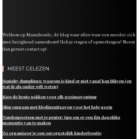
Tandenpoetsen met je peuter: tips om er een fijn
dagelijks momentje van te maken
Zo organiseer je een onvergetelijk kinderfeestje
Welkom op Mamabende, dé blog waar alles waar een moeder zich
mee bezighoud samenkomt! Heb je vragen of opmerkingen? Neem
dan gerust contact op!
MEEST GELEZEN
Squishy dumplings: waarom je kind er niet vanaf kan blijven (en
wat jij als ouder wilt weten)
Kies de beste sokken voor elk gezinsavontuur
Slim omgaan met kledinguitgaven voor het hele gezin
Tandenpoetsen met je peuter: tips om er een fijn dagelijks
momentje van te maken
Zo organiseer je een onvergetelijk kinderfeestje