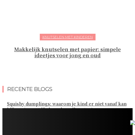
KNUTSELEN MET KINDEREN
Makkelijk knutselen met papier: simpele
ideetjes voor jong en oud
RECENTE BLOGS
Squishy dumplings: waarom je kind er niet vanaf kan
blijven (en wat jij als ouder wilt weten)
Kies de beste sokken voor elk gezinsavontuur
Slim omgaan met kledinguitgaven voor het hele gezin