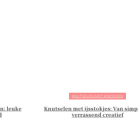
KNUTSELEN MET KINDEREN
n: leuke
Knutselen met ijsstokjes: Van simpe
d
verrassend creatief