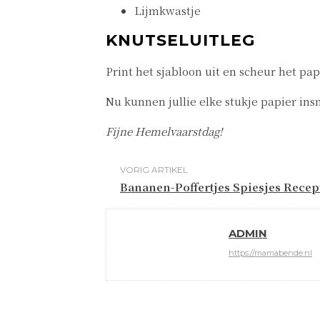
Lijmkwastje
KNUTSELUITLEG
Print het sjabloon uit en scheur het pap
Nu kunnen jullie elke stukje papier in
Fijne Hemelvaarstdag!
VORIG ARTIKEL
Bananen-Poffertjes Spiesjes Recep
ADMIN
https://mamabende.nl