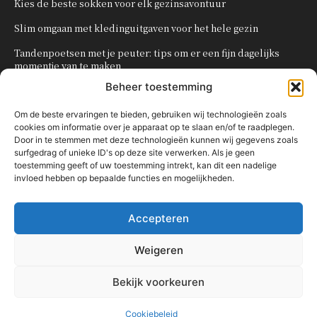
Kies de beste sokken voor elk gezinsavontuur
Slim omgaan met kledinguitgaven voor het hele gezin
Tandenpoetsen met je peuter: tips om er een fijn dagelijks
momentje van te maken
Beheer toestemming
Zo organiseer je een onvergetelijk kinderfeestje
Om de beste ervaringen te bieden, gebruiken wij technologieën zoals
cookies om informatie over je apparaat op te slaan en/of te raadplegen.
POPULAIRE CATEGORIEËN
Door in te stemmen met deze technologieën kunnen wij gegevens zoals
surfgedrag of unieke ID's op deze site verwerken. Als je geen
OVERIG
161
toestemming geeft of uw toestemming intrekt, kan dit een nadelige
invloed hebben op bepaalde functies en mogelijkheden.
KNUTSELEN MET KINDEREN
137
TRAKTATIES
80
Accepteren
WONEN
58
KOKEN MET KINDEREN
56
Weigeren
KINDEREN
54
Bekijk voorkeuren
Cookiebeleid