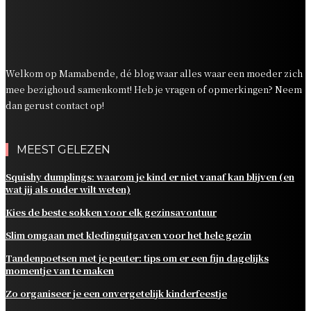
Tandenpoetsen met je peuter: tips om er een fijn
dagelijks momentje van te maken
Zo organiseer je een onvergetelijk kinderfeestje
Welkom op Mamabende, dé blog waar alles waar een moeder zich
mee bezighoud samenkomt! Heb je vragen of opmerkingen? Neem
dan gerust contact op!
MEEST GELEZEN
Squishy dumplings: waarom je kind er niet vanaf kan blijven (en
wat jij als ouder wilt weten)
Kies de beste sokken voor elk gezinsavontuur
Slim omgaan met kledinguitgaven voor het hele gezin
Tandenpoetsen met je peuter: tips om er een fijn dagelijks
momentje van te maken
Zo organiseer je een onvergetelijk kinderfeestje