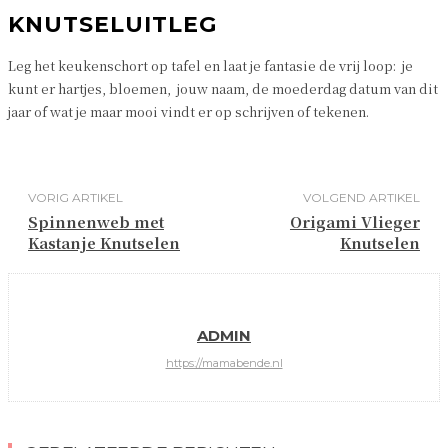
KNUTSELUITLEG
Leg het keukenschort op tafel en laat je fantasie de vrij loop: je
kunt er hartjes, bloemen, jouw naam, de moederdag datum van dit
jaar of wat je maar mooi vindt er op schrijven of tekenen.
VORIG ARTIKEL
VOLGEND ARTIKEL
Spinnenweb met
Origami Vlieger
Kastanje Knutselen
Knutselen
ADMIN
https://mamabende.nl