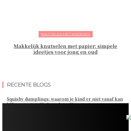
KNUTSELEN MET KINDEREN
Makkelijk knutselen met papier: simpele
ideetjes voor jong en oud
RECENTE BLOGS
Squishy dumplings: waarom je kind er niet vanaf kan
blijven (en wat jij als ouder wilt weten)
Kies de beste sokken voor elk gezinsavontuur
Slim omgaan met kledinguitgaven voor het hele gezin