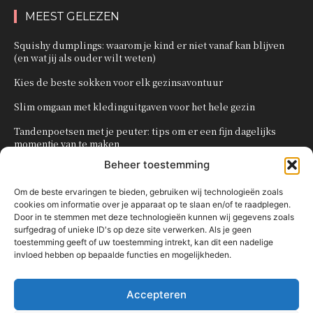
MEEST GELEZEN
Squishy dumplings: waarom je kind er niet vanaf kan blijven
(en wat jij als ouder wilt weten)
Kies de beste sokken voor elk gezinsavontuur
Slim omgaan met kledinguitgaven voor het hele gezin
Tandenpoetsen met je peuter: tips om er een fijn dagelijks
momentje van te maken
Beheer toestemming
Zo organiseer je een onvergetelijk kinderfeestje
Om de beste ervaringen te bieden, gebruiken wij technologieën zoals
cookies om informatie over je apparaat op te slaan en/of te raadplegen.
POPULAIRE CATEGORIEËN
Door in te stemmen met deze technologieën kunnen wij gegevens zoals
surfgedrag of unieke ID's op deze site verwerken. Als je geen
OVERIG
161
toestemming geeft of uw toestemming intrekt, kan dit een nadelige
invloed hebben op bepaalde functies en mogelijkheden.
KNUTSELEN MET KINDEREN
137
TRAKTATIES
80
Accepteren
WONEN
58