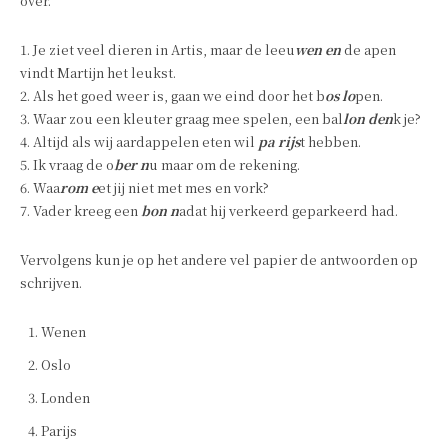
over.
1. Je ziet veel dieren in Artis, maar de leeu
wen en
de apen
vindt Martijn het leukst.
2. Als het goed weer is, gaan we eind door het b
os lo
pen.
3. Waar zou een kleuter graag mee spelen, een bal
lon den
k je?
4. Altijd als wij aardappelen eten wil
pa rijs
t hebben.
5. Ik vraag de o
ber n
u maar om de rekening.
6. Waa
rom e
et jij niet met mes en vork?
7. Vader kreeg een
bon n
adat hij verkeerd geparkeerd had.
Vervolgens kun je op het andere vel papier de antwoorden op
schrijven.
Wenen
Oslo
Londen
Parijs