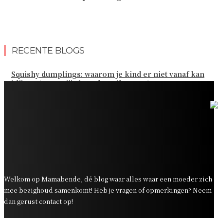
RECENTE BLOGS
Squishy dumplings: waarom je kind er niet vanaf kan
blijven (en wat jij als ouder wilt weten)
Kies de beste sokken voor elk gezinsavontuur
Slim omgaan met kledinguitgaven voor het hele gezin
Tandenpoetsen met je peuter: tips om er een fijn
dagelijks momentje van te maken
Zo organiseer je een onvergetelijk kinderfeestje
Welkom op Mamabende, dé blog waar alles waar een moeder zich
mee bezighoud samenkomt! Heb je vragen of opmerkingen? Neem
dan gerust contact op!