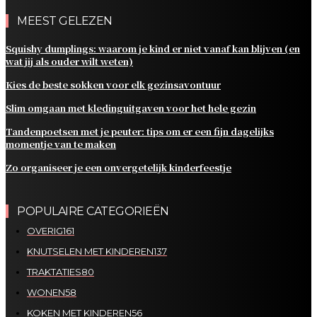
MEEST GELEZEN
Squishy dumplings: waarom je kind er niet vanaf kan blijven (en
wat jij als ouder wilt weten)
Kies de beste sokken voor elk gezinsavontuur
Slim omgaan met kledinguitgaven voor het hele gezin
Tandenpoetsen met je peuter: tips om er een fijn dagelijks
momentje van te maken
Zo organiseer je een onvergetelijk kinderfeestje
POPULAIRE CATEGORIEËN
OVERIG
161
KNUTSELEN MET KINDEREN
137
TRAKTATIES
80
WONEN
58
KOKEN MET KINDEREN
56