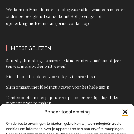
Welkom op Mamabende, dé blog waar alles waar een moeder
zich mee bezighoud samenkomt! Heb je vragen of
opmerkingen? Neem dan gerust contact op!
MEEST GELEZEN
Squishy dumplings: waarom je kind er niet vanaf kan blijven
(en wat jij als ouder wilt weten)
Kies de beste sokken voor elk gezinsavontuur
Slim omgaan met kledinguitgaven voor het hele gezin
Tandenpoetsen met je peuter: tips om er een fijn dagelijks
momentje van te maken
Beheer toestemming
Zo organiseer je een onvergetelijk kinderfeestje
Om de beste ervaringen te bieden, gebruiken wij technologieën zoals
cookies om informatie over je apparaat op te slaan en/of te raadplegen.
POPULAIRE CATEGORIEËN