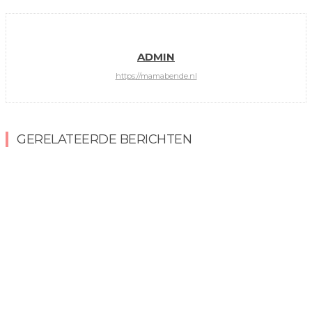
ADMIN
https://mamabende.nl
GERELATEERDE BERICHTEN