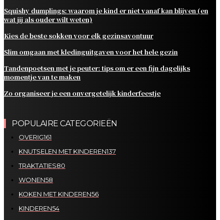
Squishy dumplings: waarom je kind er niet vanaf kan blijven (en
wat jij als ouder wilt weten)
Kies de beste sokken voor elk gezinsavontuur
Slim omgaan met kledinguitgaven voor het hele gezin
Tandenpoetsen met je peuter: tips om er een fijn dagelijks
momentje van te maken
Zo organiseer je een onvergetelijk kinderfeestje
POPULAIRE CATEGORIEËN
OVERIG
161
KNUTSELEN MET KINDEREN
137
TRAKTATIES
80
WONEN
58
KOKEN MET KINDEREN
56
KINDEREN
54