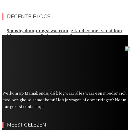
RECENTE BLOGS
Squishy dumplings: waarom je kind er niet vanaf kan
blijven (en wat jij als ouder wilt weten)
Kies de beste sokken voor elk gezinsavontuur
Slim omgaan met kledinguitgaven voor het hele gezin
Tandenpoetsen met je peuter: tips om er een fijn
dagelijks momentje van te maken
Zo organiseer je een onvergetelijk kinderfeestje
Welkom op Mamabende, dé blog waar alles waar een moeder zich
mee bezighoud samenkomt! Heb je vragen of opmerkingen? Neem
dan gerust contact op!
MEEST GELEZEN